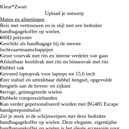
Kleur
*
Zwart
Z
G
Upload je ontwerp
w
e
Maten en afmetingen
a
m
Reis met vertrouwen en in stijl met een bedrukte
r
ê
handbagagekoffer op wielen.
t
l
600D polyester
e
Geschikt als handbagage bij de meeste
e
luchtvaartmaatschappijen
r
Groot voorvak met rits en interne verdeler van gaas
d
Afsluitbaar hoofdvak met rits en binnenvak met rits
g
Dubbel vak
r
Gevoerd laptopvak voor laptops tot 15,6 inch
i
Zeer stabiel en uittrekbaar dubbel hengsel, opgevulde
j
hengsels aan de boven- en zijkant
s
Stevige, geïntegreerde wielen
Dubbele compressiebanden
Kan verder gepersonaliseerd worden met BG485 Escape
handgreepomhulsel
Zet je merk in de schijnwerpers met deze bedrukte
handbagagekoffer op wielen. Deze elegante, eigentijdse
handbagagekoffer op wielen is het ideale accessoire voor