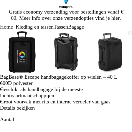
Dia
Gratis economy verzending voor bestellingen vanaf €
1
60. Meer info over onze verzendopties vind je
hier
.
van
Home
Kleding en tassen
Tassen
Bagage
1
...
Dia
Zoombare
Gezoomd
Gebruik
Klik
Zoombare
Gezoomd
Gebruik
Klik
Zoombare
Gezoomd
Gebruik
Klik
1
afbeelding
tot
plus-
om
afbeelding
tot
plus-
om
afbeelding
tot
plus-
om
van
minimum
en
uit
minimum
en
uit
minimum
en
uit
3
mintoetsen
te
mintoetsen
te
mintoetse
te
om
vouwen
om
vouwen
om
vouwen
te
te
te
zoomen
zoomen
zoomen
en
en
en
BagBase® Escape handbagagekoffer op wielen – 40 L
pijltjestoetsen
pijltjestoetsen
pijltjestoe
600D polyester
om
om
om
Geschikt als handbagage bij de meeste
te
te
te
luchtvaartmaatschappijen
zwenken
zwenken
zwenken
Groot voorvak met rits en interne verdeler van gaas
Details bekijken
Aantal