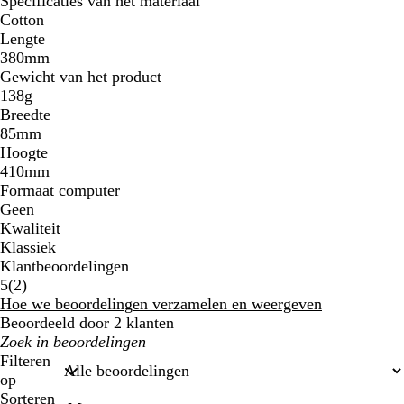
Specificaties van het materiaal
Cotton
Lengte
380mm
Gewicht van het product
138g
Breedte
85mm
Hoogte
410mm
Formaat computer
Geen
Kwaliteit
Klassiek
Klantbeoordelingen
2
5
(
2
)
beoordelingen
Hoe we beoordelingen verzamelen en weergeven
Beoordeeld door 2 klanten
Mijn
zoekopdrachten
Filteren
op
Sorteren