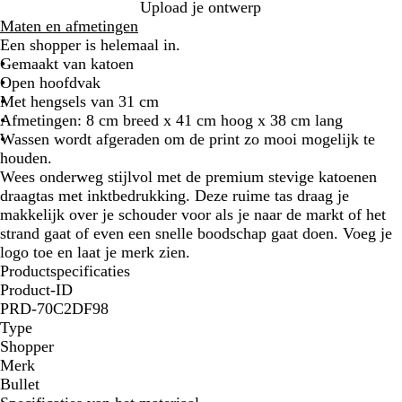
i
g
i
o
a
o
r
r
Upload je ontwerp
t
a
m
o
r
n
a
o
Maten en afmetingen
a
o
d
i
i
n
c
Een shopper is helemaal in.
l
e
n
n
j
e
Gemaakt van katoen
z
n
e
g
e
s
Open hoofdvak
w
b
s
b
Met hengsels van 31 cm
a
l
b
l
Afmetingen: 8 cm breed x 41 cm hoog x 38 cm lang
r
a
l
a
Wassen wordt afgeraden om de print zo mooi mogelijk te
t
u
a
u
houden.
w
u
w
Wees onderweg stijlvol met de premium stevige katoenen
w
draagtas met inktbedrukking. Deze ruime tas draag je
makkelijk over je schouder voor als je naar de markt of het
strand gaat of even een snelle boodschap gaat doen. Voeg je
logo toe en laat je merk zien.
Productspecificaties
Product-ID
PRD-70C2DF98
Type
Shopper
Merk
Bullet