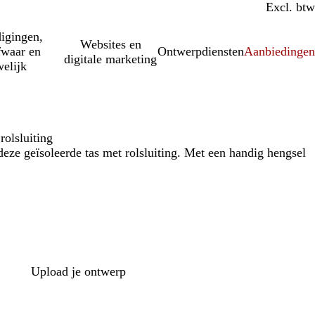
Incl. btw
Excl. btw
igingen,
Websites en
fwaar en
Ontwerpdiensten
Aanbiedinge
digitale marketing
elijk
rolsluiting
deze geïsoleerde tas met rolsluiting. Met een handig hengsel
Upload je ontwerp