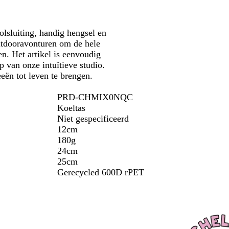
t
s
m
a
olsluiting, handig hengsel en
r
utdooravonturen om de hele
i
n. Het artikel is eenvoudig
n
p van onze intuïtieve studio.
e
eën tot leven te brengen.
b
l
PRD-CHMIX0NQC
a
Koeltas
u
Niet gespecificeerd
w
12cm
180g
24cm
25cm
Gerecycled 600D rPET