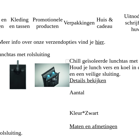
Uitnod
 en
Kleding
Promotionele
Huis &
Verpakkingen
schrij
en
en tassen
producten
cadeau
huw
Meer info over onze verzendopties vind je
hier
.
unchtas met rolsluiting
re
md
k
Zoombare
Gezoomd
Gebruik
Klik
Zoombare
Gezoomd
Gebruik
Klik
Chill geïsoleerde lunchtas met 
ing
afbeelding
tot
plus-
om
afbeelding
tot
plus-
om
Houd je lunch vers en koel in 
um
minimum
en
uit
minimum
en
uit
en een veilige sluiting.
sen
mintoetsen
te
mintoetsen
te
Details bekijken
om
vouwen
om
vouwen
Aantal
te
te
zoomen
zoomen
en
en
toetsen
pijltjestoetsen
pijltjestoetsen
Kleur
*
Zwart
om
om
Z
W
F
te
te
w
i
r
Maten en afmetingen
n
zwenken
zwenken
a
t
a
olsluiting.
r
n