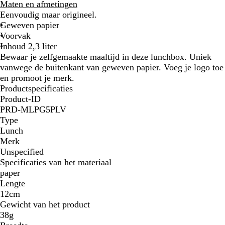
e
Maten en afmetingen
i
Eenvoudig maar origineel.
g
Geweven papier
e
Voorvak
Inhoud 2,3 liter
Bewaar je zelfgemaakte maaltijd in deze lunchbox. Uniek
vanwege de buitenkant van geweven papier. Voeg je logo toe
en promoot je merk.
Productspecificaties
Product-ID
PRD-MLPG5PLV
Type
Lunch
Merk
Unspecified
Specificaties van het materiaal
paper
Lengte
12cm
Gewicht van het product
38g