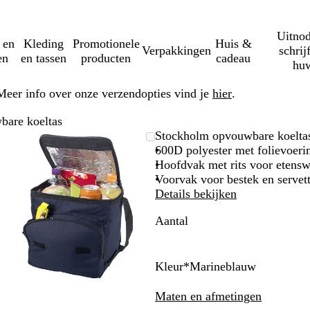
Uitnod
 en
Kleding
Promotionele
Huis &
Verpakkingen
schrij
en
en tassen
producten
cadeau
huw
Meer info over onze verzendopties vind je
hier
.
bare koeltas
Zoombare
Gezoomd
Gebruik
Klik
Stockholm opvouwbare koelta
afbeelding
tot
plus-
om
600D polyester met folievoerin
minimum
en
uit
Hoofdvak met rits voor etensw
mintoetsen
te
Voorvak voor bestek en servet
om
vouwen
Details bekijken
te
Aantal
zoomen
en
pijltjestoetsen
om
Kleur
*
Marineblauw
te
A
M
R
O
E
zwenken
p
a
o
c
g
Maten en afmetingen
p
r
o
e
a