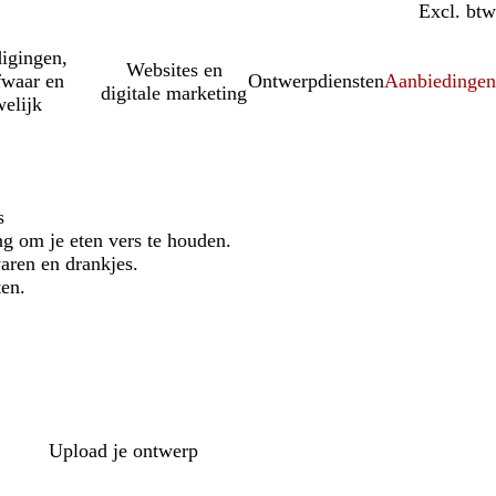
Incl. btw
Excl. btw
igingen,
Websites en
fwaar en
Ontwerpdiensten
Aanbiedinge
digitale marketing
elijk
s
g om je eten vers te houden.
aren en drankjes.
ten.
Upload je ontwerp