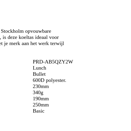
e
i
d
a
a
l
n
a
l
g
e
n
w
r
b
b
i
o
l
l
t
 de Stockholm opvouwbare
e
a
a
 is deze koeltas ideaal voor
n
u
u
t je merk aan het werk terwijl
w
w
PRD-AB5QZY2W
Lunch
Bullet
600D polyester.
230mm
340g
190mm
250mm
Basic