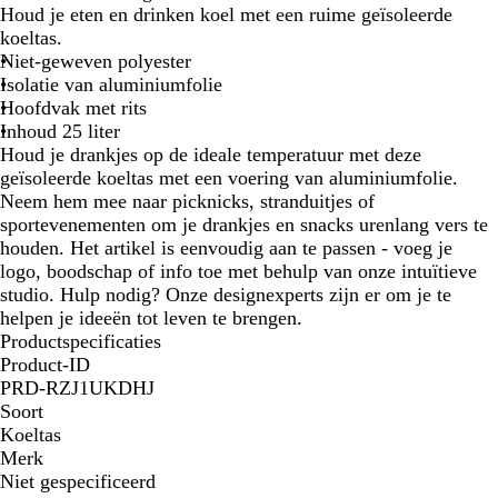
a
t
a
Houd je eten en drinken koel met een ruime geïsoleerde
r
u
koeltas.
t
w
Niet-geweven polyester
Isolatie van aluminiumfolie
Hoofdvak met rits
Inhoud 25 liter
Houd je drankjes op de ideale temperatuur met deze
geïsoleerde koeltas met een voering van aluminiumfolie.
Neem hem mee naar picknicks, stranduitjes of
sportevenementen om je drankjes en snacks urenlang vers te
houden. Het artikel is eenvoudig aan te passen - voeg je
logo, boodschap of info toe met behulp van onze intuïtieve
studio. Hulp nodig? Onze designexperts zijn er om je te
helpen je ideeën tot leven te brengen.
Productspecificaties
Product-ID
PRD-RZJ1UKDHJ
Soort
Koeltas
Merk
Niet gespecificeerd