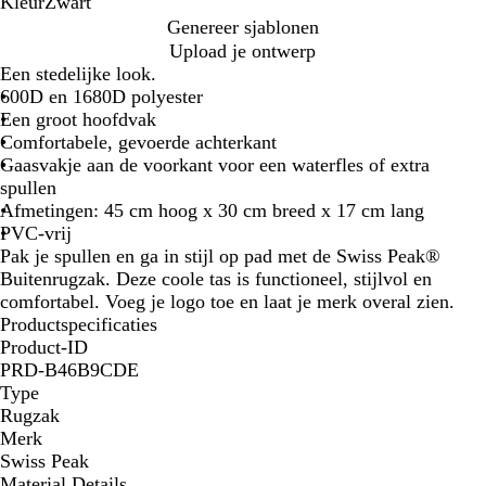
Kleur
Zwart
Z
Genereer sjablonen
w
Upload je ontwerp
a
Een stedelijke look.
r
600D en 1680D polyester
t
Een groot hoofdvak
Comfortabele, gevoerde achterkant
Gaasvakje aan de voorkant voor een waterfles of extra
spullen
Afmetingen: 45 cm hoog x 30 cm breed x 17 cm lang
PVC-vrij
Pak je spullen en ga in stijl op pad met de Swiss Peak®
Buitenrugzak. Deze coole tas is functioneel, stijlvol en
comfortabel. Voeg je logo toe en laat je merk overal zien.
Productspecificaties
Product-ID
PRD-B46B9CDE
Type
Rugzak
Merk
Swiss Peak
Material Details