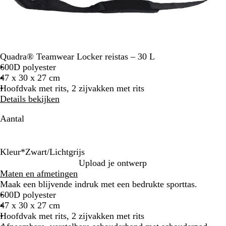
Quadra® Teamwear Locker reistas – 30 L
600D polyester
47 x 30 x 27 cm
Hoofdvak met rits, 2 zijvakken met rits
Details bekijken
Aantal
Kleur
*
Zwart/Lichtgrijs
Z
Z
F
R
K
H
Upload je ontwerp
w
w
r
o
o
e
Maten en afmetingen
a
a
a
o
n
m
Maak een blijvende indruk met een bedrukte sporttas.
r
r
n
d
i
e
600D polyester
t
t
s
/
n
l
47 x 30 x 27 cm
/
/
m
z
g
s
Hoofdvak met rits, 2 zijvakken met rits
L
G
a
w
s
b