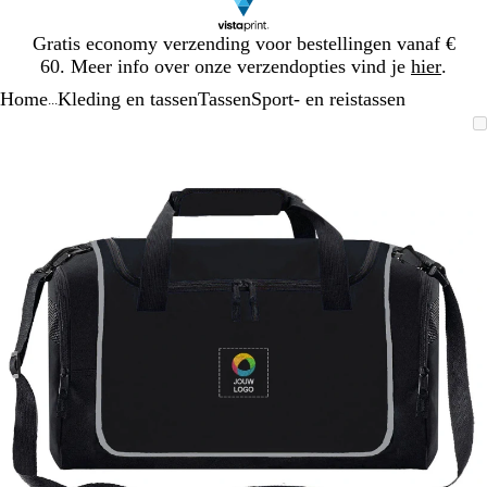
Dia
Gratis economy verzending voor bestellingen vanaf €
1
60. Meer info over onze verzendopties vind je
hier
.
van
Home
Kleding en tassen
Tassen
Sport- en reistassen
1
...
Dia
Zoombare
Gezoomd
Gebruik
Klik
1
afbeelding
tot
plus-
om
van
minimum
en
uit
1
mintoetsen
te
om
vouwen
te
zoomen
en
pijltjestoetsen
om
te
zwenken