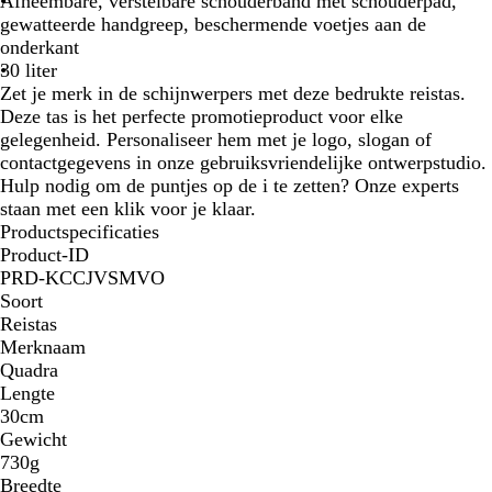
Afneembare, verstelbare schouderband met schouderpad,
i
e
r
a
b
l
gewatteerde handgreep, beschermende voetjes aan de
c
e
i
r
l
a
onderkant
h
l
n
t
a
u
30 liter
t
e
u
w
Zet je merk in de schijnwerpers met deze bedrukte reistas.
g
b
w
/
Deze tas is het perfecte promotieproduct voor elke
r
l
/
m
gelegenheid. Personaliseer hem met je logo, slogan of
i
a
z
a
contactgegevens in onze gebruiksvriendelijke ontwerpstudio.
j
u
w
r
Hulp nodig om de puntjes op de i te zetten? Onze experts
s
w
a
i
staan met een klik voor je klaar.
/
r
n
Productspecificaties
l
t
e
Product-ID
i
b
PRD-KCCJVSMVO
c
l
Soort
h
a
Reistas
t
u
Merknaam
g
w
Quadra
r
/
Lengte
i
w
30cm
j
i
Gewicht
s
t
730g
Breedte