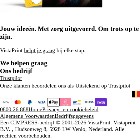
Jouw ideeën. Met zorg uitgevoerd. Om trots op te
zijn.
VistaPrint
helpt je graag
bij elke stap.
We helpen graag
Ons bedrijf
Trustpilot
Onze klanten beoordelen ons als Uitstekend op
Trustpilot
0800 26 888
Home
Privacy- en cookiebeleid
Algemene Voorwaarden
Bedrijfsgegevens
Een CIMPRESS-bedrijf
© 2001-2026 VistaPrint. Vistaprint
B.V. , Hudsonweg 8, 5928 LW Venlo, Nederland. Alle
rechten voorbehouden.