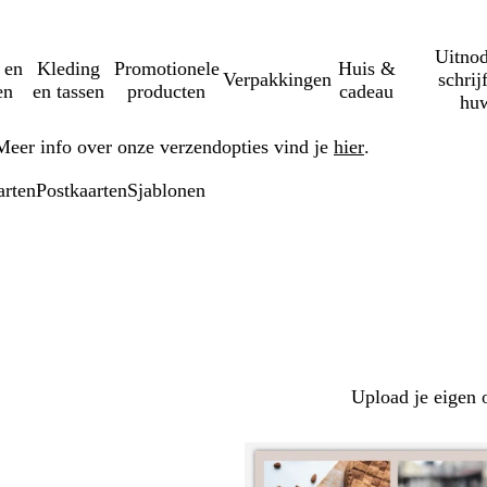
Uitnod
 en
Kleding
Promotionele
Huis &
Verpakkingen
schrij
en
en tassen
producten
cadeau
huw
Meer info over onze verzendopties vind je
hier
.
arten
Postkaarten
Sjablonen
Upload je eigen 