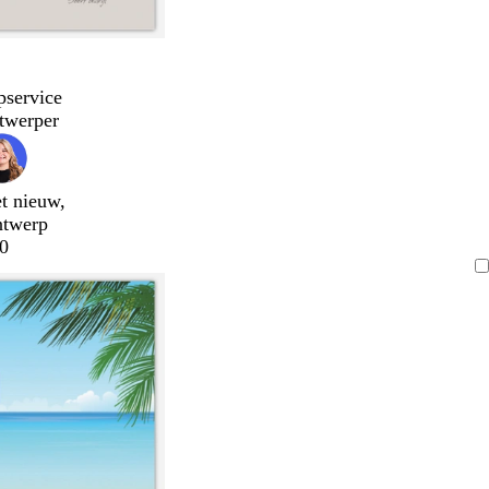
pservice
twerper
t nieuw,
ntwerp
0