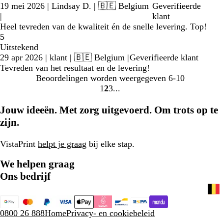
19 mei 2026
|
Lindsay D.
| 🇧🇪 Belgium
Geverifieerde
|
klant
Heel tevreden van de kwaliteit én de snelle levering. Top!
5
Uitstekend
29 apr 2026
|
klant
| 🇧🇪 Belgium
|
Geverifieerde klant
Tevreden van het resultaat en de levering!
Beoordelingen worden weergegeven
6-10
1
2
3
Naar
Naar
Naar
pagina
pagina
pagina
Jouw ideeën. Met zorg uitgevoerd. Om trots op te
zijn.
VistaPrint
helpt je graag
bij elke stap.
We helpen graag
Ons bedrijf
0800 26 888
Home
Privacy- en cookiebeleid