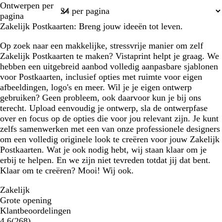
Ontwerpen per
1
pagina
Zakelijk Postkaarten: Breng jouw ideeën tot leven.
Op zoek naar een makkelijke, stressvrije manier om zelf
Zakelijk Postkaarten te maken? Vistaprint helpt je graag. We
hebben een uitgebreid aanbod volledig aanpasbare sjablonen
voor Postkaarten, inclusief opties met ruimte voor eigen
afbeeldingen, logo's en meer. Wil je je eigen ontwerp
gebruiken? Geen probleem, ook daarvoor kun je bij ons
terecht. Upload eenvoudig je ontwerp, sla de ontwerpfase
over en focus op de opties die voor jou relevant zijn. Je kunt
zelfs samenwerken met een van onze professionele designers
om een volledig originele look te creëren voor jouw Zakelijk
Postkaarten. Wat je ook nodig hebt, wij staan klaar om je
erbij te helpen. En we zijn niet tevreden totdat jij dat bent.
Klaar om te creëren? Mooi! Wij ook.
Zakelijk
Grote opening
Klantbeoordelingen
268
4.6
(
268
)