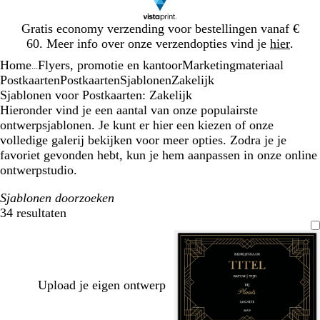
Dia
Gratis economy verzending voor bestellingen vanaf €
1
60. Meer info over onze verzendopties vind je
hier
.
van
Home
Flyers, promotie en kantoor
Marketingmateriaal
1
...
Postkaarten
Postkaarten
Sjablonen
Zakelijk
Sjablonen voor Postkaarten: Zakelijk
Hieronder vind je een aantal van onze populairste
ontwerpsjablonen. Je kunt er hier een kiezen of onze
volledige galerij bekijken voor meer opties. Zodra je je
favoriet gevonden hebt, kun je hem aanpassen in onze online
ontwerpstudio.
Sjablonen doorzoeken
34 resultaten
Filters
Upload je eigen ontwerp