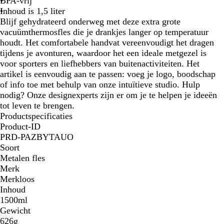
BPA-vrij
w
Inhoud is 1,5 liter
a
Blijf gehydrateerd onderweg met deze extra grote
r
vacuümthermosfles die je drankjes langer op temperatuur
t
houdt. Het comfortabele handvat vereenvoudigt het dragen
tijdens je avonturen, waardoor het een ideale metgezel is
voor sporters en liefhebbers van buitenactiviteiten. Het
artikel is eenvoudig aan te passen: voeg je logo, boodschap
of info toe met behulp van onze intuïtieve studio. Hulp
nodig? Onze designexperts zijn er om je te helpen je ideeën
tot leven te brengen.
Productspecificaties
Product-ID
PRD-PAZBYTAUO
Soort
Metalen fles
Merk
Merkloos
Inhoud
1500ml
Gewicht
626g