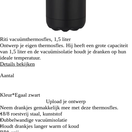
Riti vacuümthermosfles, 1,5 liter
Ontwerp je eigen thermosfles. Hij heeft een grote capaciteit
van 1,5 liter en de vacuümisolatie houdt je dranken op hun
ideale temperatuur.
Details bekijken
Aantal
Kleur
*
Egaal zwart
E
Z
W
Upload je ontwerp
g
i
i
Neem drankjes gemakkelijk mee met deze thermosfles.
a
l
t
18/8 roestvrij staal, kunststof
a
v
Dubbelwandige vacuümisolatie
l
e
Houdt drankjes langer warm of koud
z
r