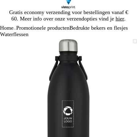
Dia
Gratis economy verzending voor bestellingen vanaf €
1
60. Meer info over onze verzendopties vind je
hier
.
van
Home
Promotionele producten
Bedrukte bekers en flesjes
1
...
Waterflessen
Dia
Zoombare
Gezoomd
Gebruik
Klik
1
afbeelding
tot
plus-
om
van
minimum
en
uit
1
mintoetsen
te
om
vouwen
te
zoomen
en
pijltjestoetsen
om
te
zwenken