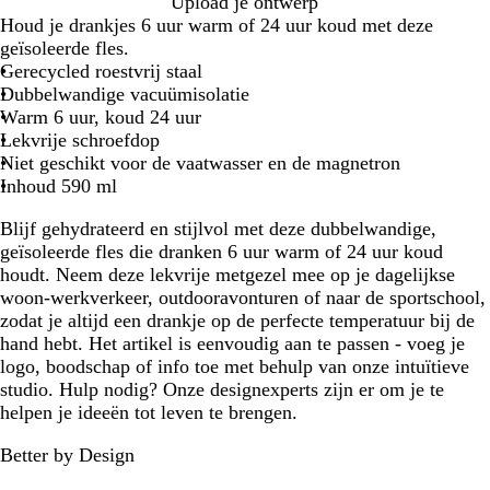
Z
D
S
Upload je ontwerp
w
u
t
Houd je drankjes 6 uur warm of 24 uur koud met deze
a
i
a
geïsoleerde fles.
r
n
a
Gerecycled roestvrij staal
t
l
Dubbelwandige vacuümisolatie
b
Warm 6 uur, koud 24 uur
l
Lekvrije schroefdop
a
Niet geschikt voor de vaatwasser en de magnetron
u
Inhoud 590 ml
w
Blijf gehydrateerd en stijlvol met deze dubbelwandige,
geïsoleerde fles die dranken 6 uur warm of 24 uur koud
houdt. Neem deze lekvrije metgezel mee op je dagelijkse
woon-werkverkeer, outdooravonturen of naar de sportschool,
zodat je altijd een drankje op de perfecte temperatuur bij de
hand hebt. Het artikel is eenvoudig aan te passen - voeg je
logo, boodschap of info toe met behulp van onze intuïtieve
studio. Hulp nodig? Onze designexperts zijn er om je te
helpen je ideeën tot leven te brengen.
Better by Design