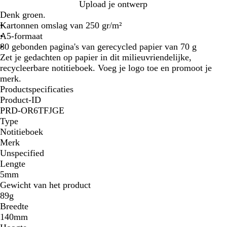
B
Upload je ontwerp
e
Denk groen.
i
Kartonnen omslag van 250 gr/m²
g
A5-formaat
e
80 gebonden pagina's van gerecycled papier van 70 g
Zet je gedachten op papier in dit milieuvriendelijke,
recycleerbare notitieboek. Voeg je logo toe en promoot je
merk.
Productspecificaties
Product-ID
PRD-OR6TFJGE
Type
Notitieboek
Merk
Unspecified
Lengte
5mm
Gewicht van het product
89g
Breedte
140mm