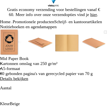
Dia
Gratis economy verzending voor bestellingen vanaf €
1
60. Meer info over onze verzendopties vind je
hier
.
van
Home
Promotionele producten
Schrijf- en kantoorartikelen
1
...
Notitieboeken en agendamappen
Dia
Zoombare
Gezoomd
Gebruik
Klik
Zoombare
Gezoomd
Gebruik
Klik
Zoombare
Gezoomd
Gebruik
Klik
Zoomba
Gezoo
Gebrui
Klik
1
afbeelding
tot
plus-
om
afbeelding
tot
plus-
om
afbeelding
tot
plus-
om
afbeeld
tot
plus-
om
van
minimum
en
uit
minimum
en
uit
minimum
en
uit
minim
en
uit
4
mintoetsen
te
mintoetsen
te
mintoetsen
te
mintoet
te
om
vouwen
om
vouwen
om
vouwen
om
vouwen
te
te
te
te
Mid Paper Book
zoomen
zoomen
zoomen
zoomen
Kartonnen omslag van 250 gr/m²
en
en
en
en
A5-formaat
pijltjestoetsen
pijltjestoetsen
pijltjestoetsen
pijltjes
80 gebonden pagina's van gerecycled papier van 70 g
om
om
om
om
Details bekijken
te
te
te
te
zwenken
zwenken
zwenken
zwenke
Aantal
Kleur
Beige