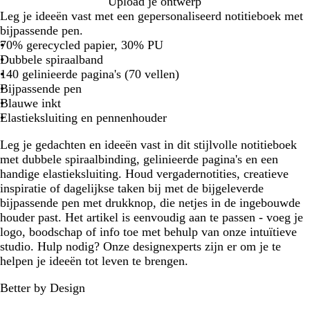
b
G
S
Upload je ontwerp
r
r
t
Leg je ideeën vast met een gepersonaliseerd notitieboek met
u
i
e
bijpassende pen.
i
j
e
70% gerecycled papier, 30% PU
n
s
n
Dubbele spiraalband
g
140 gelinieerde pagina's (70 vellen)
r
Bijpassende pen
i
Blauwe inkt
j
Elastieksluiting en pennenhouder
s
Leg je gedachten en ideeën vast in dit stijlvolle notitieboek
met dubbele spiraalbinding, gelinieerde pagina's en een
handige elastieksluiting. Houd vergadernotities, creatieve
inspiratie of dagelijkse taken bij met de bijgeleverde
bijpassende pen met drukknop, die netjes in de ingebouwde
houder past. Het artikel is eenvoudig aan te passen - voeg je
logo, boodschap of info toe met behulp van onze intuïtieve
studio. Hulp nodig? Onze designexperts zijn er om je te
helpen je ideeën tot leven te brengen.
Better by Design