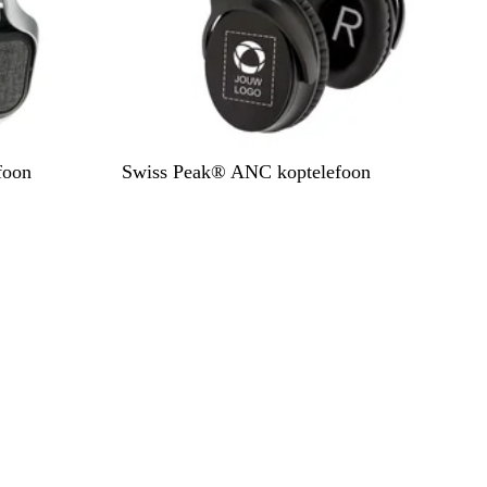
Z
foon
Swiss Peak® ANC koptelefoon
w
a
r
t