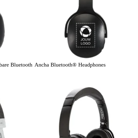
Z
are Bluetooth
Ancha Bluetooth® Headphones
w
a
Niet op voorraad
r
t