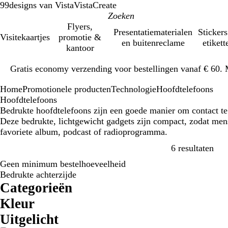
99designs van Vista
VistaCreate
Flyers,
Presentatiematerialen
Stickers
Visitekaartjes
promotie &
en buitenreclame
etikett
kantoor
Dia
Gratis economy verzending voor bestellingen vanaf € 60. 
1
van
Home
Promotionele producten
Technologie
Hoofdtelefoons
1
Hoofdtelefoons
Bedrukte hoofdtelefoons zijn een goede manier om contact te
Deze bedrukte, lichtgewicht gadgets zijn compact, zodat men
favoriete album, podcast of radioprogramma.
Ver
6 resultaten
Geen minimum bestelhoeveelheid
Bedrukte achterzijde
Categorieën
Kleur
G
W
Z
Uitgelicht
r
i
w