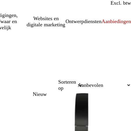
Incl. btw
Excl. btw
igingen,
Websites en
fwaar en
Ontwerpdiensten
Aanbiedinge
digitale marketing
elijk
Sorteren
op
Nieuw