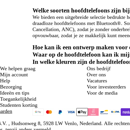
Welke soorten hoofdtelefoons zijn bij
We bieden een uitgebreide selectie bedrukte 
draadloze hoofdtelefoons met Bluetooth®. S
Cancellation, ANC), zodat je zonder onderbre
opvouwbaar, zodat je ze makkelijk kunt mee
Hoe kan ik een ontwerp maken voor 
Waar op de hoofdtelefoon kan ik mijn
In welke kleuren zijn de hoofdtelefo
We helpen graag
Ons bedrijf
Mijn account
Over ons
Help
Vacatures
Bezorging
Voor investeerders
Ideeën en tips
Voor de media
Toegankelijkheid
Studenten korting
arden
 B.V. , Hudsonweg 8, 5928 LW Venlo, Nederland. Alle rechte
s, tenzij anders vermeld.