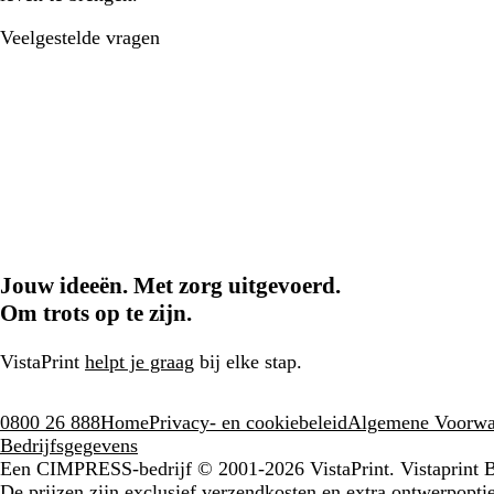
Veelgestelde vragen
Jouw ideeën. Met zorg uitgevoerd.
Om trots op te zijn.
VistaPrint
helpt je graag
bij elke stap.
0800 26 888
Home
Privacy- en cookiebeleid
Algemene Voorwa
Bedrijfsgegevens
Een CIMPRESS-bedrijf
© 2001-2026 VistaPrint. Vistaprint
De prijzen zijn exclusief verzendkosten en extra ontwerpoptie