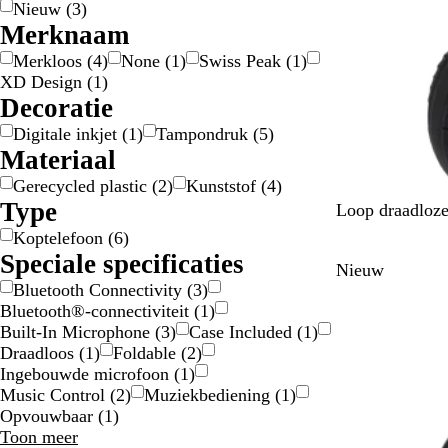
Nieuw
(
3
)
i
t
a
Merknaam
j
r
s
t
Merkloos
(
4
)
None
(
1
)
Swiss Peak
(
1
)
/
XD Design
(
1
)
z
Decoratie
i
Digitale inkjet
(
1
)
Tampondruk
(
5
)
l
Materiaal
v
Gerecycled plastic
(
2
)
Kunststof
(
4
)
e
Type
r
E
Loop draadloze
g
Koptelefoon
(
6
)
a
Speciale specificaties
Nieuw
a
Bluetooth Connectivity
(
3
)
l
Bluetooth®-connectiviteit
(
1
)
z
Built-In Microphone
(
3
)
Case Included
(
1
)
w
Draadloos
(
1
)
Foldable
(
2
)
a
Ingebouwde microfoon
(
1
)
r
Music Control
(
2
)
Muziekbediening
(
1
)
t
Opvouwbaar
(
1
)
Speciale
Toon meer