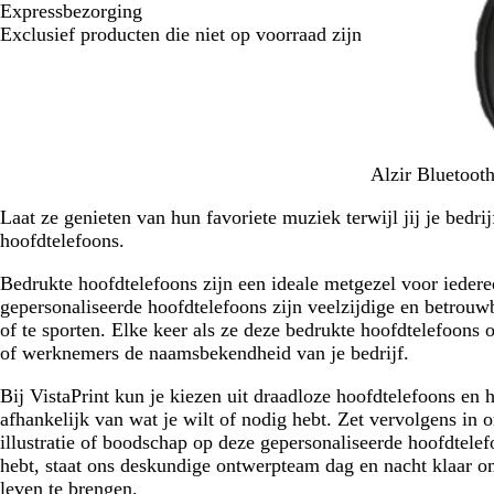
specificaties
Expressbezorging
keuzes
Exclusief producten die niet op voorraad zijn
Z
W
Alzir Bluetoo
w
i
Laat ze genieten van hun favoriete muziek terwijl jij je bedr
a
t
hoofdtelefoons.
r
t
Bedrukte hoofdtelefoons zijn een ideale metgezel voor iedere
gepersonaliseerde hoofdtelefoons zijn veelzijdige en betro
of te sporten. Elke keer als ze deze bedrukte hoofdtelefoons o
of werknemers de naamsbekendheid van je bedrijf.
Bij VistaPrint kun je kiezen uit draadloze hoofdtelefoons en 
afhankelijk van wat je wilt of nodig hebt. Zet vervolgens in on
illustratie of boodschap op deze gepersonaliseerde hoofdtelef
hebt, staat ons deskundige ontwerpteam dag en nacht klaar om
leven te brengen.