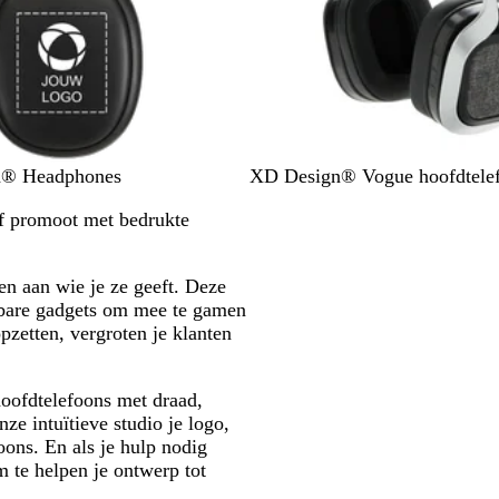
G
th® Headphones
XD Design® Vogue hoofdtele
r
ijf promoot met bedrukte
i
j
s
en aan wie je ze geeft. Deze
uwbare gadgets om mee te gamen
pzetten, vergroten je klanten
hoofdtelefoons met draad,
ze intuïtieve studio je logo,
oons. En als je hulp nodig
 te helpen je ontwerp tot