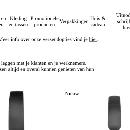
Uitnod
 en
Kleding
Promotionele
Huis &
Verpakkingen
schrij
en
en tassen
producten
cadeau
huw
Meer info over onze verzendopties vind je
hier
.
 leggen met je klanten en je werknemers.
sen altijd en overal kunnen genieten van hun
der naar gefilterde resultaten
Nieuw