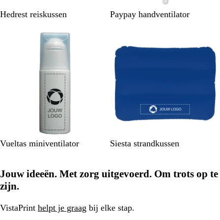
S
B
W
Hedrest reiskussen
Paypay handventilator
t
l
i
Niet op voorraad
Niet op voorraad
e
a
t
e
u
n
w
g
r
i
j
s
W
B
W
Vueltas miniventilator
Siesta strandkussen
i
l
i
t
a
t
Jouw ideeën. Met zorg uitgevoerd. Om trots op te
u
w
zijn.
VistaPrint
helpt je graag
bij elke stap.