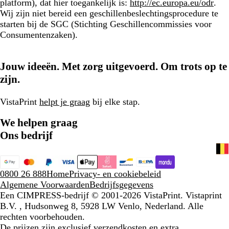
platform), dat hier toegankelijk is:
http://ec.europa.eu/odr
.
Wij zijn niet bereid een geschillenbeslechtingsprocedure te
starten bij de SGC (Stichting Geschillencommissies voor
Consumentenzaken).
Jouw ideeën. Met zorg uitgevoerd. Om trots op te
zijn.
VistaPrint
helpt je graag
bij elke stap.
We helpen graag
Ons bedrijf
0800 26 888
Home
Privacy- en cookiebeleid
Algemene Voorwaarden
Bedrijfsgegevens
Een CIMPRESS-bedrijf
© 2001-2026 VistaPrint. Vistaprint
B.V. , Hudsonweg 8, 5928 LW Venlo, Nederland. Alle
rechten voorbehouden.
De prijzen zijn exclusief verzendkosten en extra