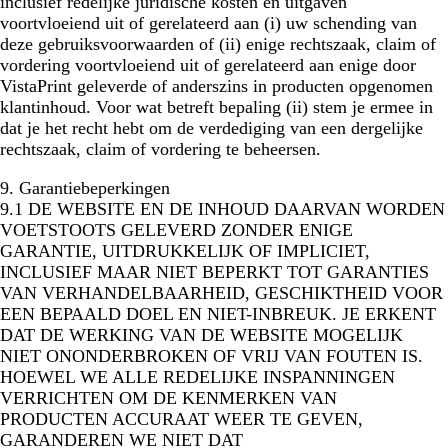
inclusief redelijke juridische kosten en uitgaven
voortvloeiend uit of gerelateerd aan (i) uw schending van
deze gebruiksvoorwaarden of (ii) enige rechtszaak, claim of
vordering voortvloeiend uit of gerelateerd aan enige door
VistaPrint geleverde of anderszins in producten opgenomen
klantinhoud. Voor wat betreft bepaling (ii) stem je ermee in
dat je het recht hebt om de verdediging van een dergelijke
rechtszaak, claim of vordering te beheersen.
9. Garantiebeperkingen
9.1 DE WEBSITE EN DE INHOUD DAARVAN WORDEN
VOETSTOOTS GELEVERD ZONDER ENIGE
GARANTIE, UITDRUKKELIJK OF IMPLICIET,
INCLUSIEF MAAR NIET BEPERKT TOT GARANTIES
VAN VERHANDELBAARHEID, GESCHIKTHEID VOOR
EEN BEPAALD DOEL EN NIET-INBREUK. JE ERKENT
DAT DE WERKING VAN DE WEBSITE MOGELIJK
NIET ONONDERBROKEN OF VRIJ VAN FOUTEN IS.
HOEWEL WE ALLE REDELIJKE INSPANNINGEN
VERRICHTEN OM DE KENMERKEN VAN
PRODUCTEN ACCURAAT WEER TE GEVEN,
GARANDEREN WE NIET DAT