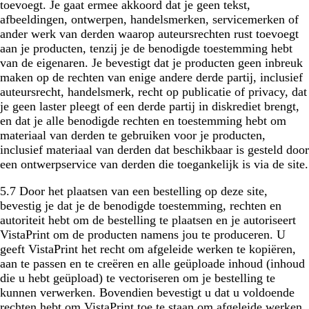
toevoegt. Je gaat ermee akkoord dat je geen tekst,
afbeeldingen, ontwerpen, handelsmerken, servicemerken of
ander werk van derden waarop auteursrechten rust toevoegt
aan je producten, tenzij je de benodigde toestemming hebt
van de eigenaren. Je bevestigt dat je producten geen inbreuk
maken op de rechten van enige andere derde partij, inclusief
auteursrecht, handelsmerk, recht op publicatie of privacy, dat
je geen laster pleegt of een derde partij in diskrediet brengt,
en dat je alle benodigde rechten en toestemming hebt om
materiaal van derden te gebruiken voor je producten,
inclusief materiaal van derden dat beschikbaar is gesteld door
een ontwerpservice van derden die toegankelijk is via de site.
5.7 Door het plaatsen van een bestelling op deze site,
bevestig je dat je de benodigde toestemming, rechten en
autoriteit hebt om de bestelling te plaatsen en je autoriseert
VistaPrint om de producten namens jou te produceren. U
geeft VistaPrint het recht om afgeleide werken te kopiëren,
aan te passen en te creëren en alle geüploade inhoud (inhoud
die u hebt geüpload) te vectoriseren om je bestelling te
kunnen verwerken. Bovendien bevestigt u dat u voldoende
rechten hebt om VistaPrint toe te staan om afgeleide werken