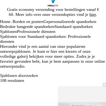
Dia
Gratis economy verzending voor bestellingen vanaf €
1
60. Meer info over onze verzendopties vind je
hier
.
van
Home
Borden en posters
Gepersonaliseerde spandoeken
1
...
Bedrukte hangende spandoeken
Standaard spandoeken
Sjablonen
Professionele diensten
Sjablonen voor Standaard spandoeken: Professionele
diensten
Hieronder vind je een aantal van onze populairste
ontwerpsjablonen. Je kunt er hier een kiezen of onze
volledige galerij bekijken voor meer opties. Zodra je je
favoriet gevonden hebt, kun je hem aanpassen in onze online
ontwerpstudio.
Sjablonen doorzoeken
108 resultaten
Filters