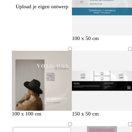
Upload je eigen ontwerp
100 x 50 cm
l
z
s
g
z
d
t
t
d
100 x 100 cm
150 x 50 cm
i
e
t
r
w
o
u
e
o
c
e
a
i
a
n
r
r
n