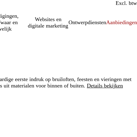
Incl. btw
Excl. btw
igingen,
Websites en
fwaar en
Ontwerpdiensten
Aanbiedinge
digitale marketing
elijk
dige eerste indruk op bruiloften, feesten en vieringen met
 uit materialen voor binnen of buiten.
Details bekijken
Loading