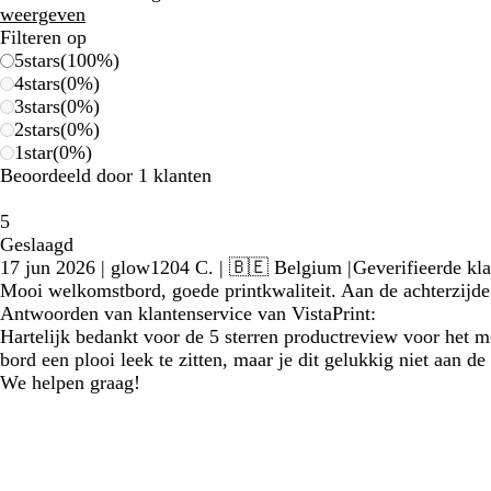
weergeven
Filteren op
5
stars
(
100
%)
4
stars
(
0
%)
3
stars
(
0
%)
2
stars
(
0
%)
1
star
(
0
%)
Beoordeeld door 1 klanten
5
Geslaagd
17 jun 2026
|
glow1204 C.
| 🇧🇪 Belgium
|
Geverifieerde kla
Mooi welkomstbord, goede printkwaliteit. Aan de achterzijde l
Antwoorden van klantenservice van VistaPrint:
Hartelijk bedankt voor de 5 sterren productreview voor het m
bord een plooi leek te zitten, maar je dit gelukkig niet aan
We helpen graag!