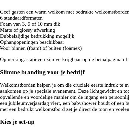
r
b
g
b
l
r
Geef gasten een warm welkom met bedrukte welkomstborden
r
a
i
6 standaardformaten
u
u
j
Foam van 3, 5 of 10 mm dik
i
w
s
Matte of glossy afwerking
n
Dubbelzijdige bedrukking mogelijk
Ophangopeningen beschikbaar
Voor binnen (foam) of buiten (foamex)
Opmerking:
statieven zijn verkrijgbaar op de betaalpagina of
Slimme branding voor je bedrijf
Welkomstborden helpen je om die cruciale eerste indruk te 
aankomen op je speciale evenement. Deze lichtgewicht en to
opvallende en voordelige manier om de ingang een persoonlij
een jubileumverjaardag viert, een babyshower houdt of een b
met een bedrukt welkomstbord zet je direct de toon en voelen 
Kies je set-up