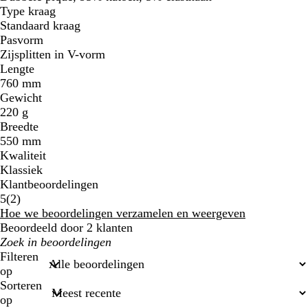
Type kraag
Standaard kraag
Pasvorm
Zijsplitten in V-vorm
Lengte
760 mm
Gewicht
220 g
Breedte
550 mm
Kwaliteit
Klassiek
Klantbeoordelingen
2
5
(
2
)
beoordelingen
Hoe we beoordelingen verzamelen en weergeven
Beoordeeld door 2 klanten
Mijn
zoekopdrachten
Filteren
op
Sorteren
op