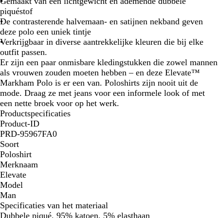
Gemaakt van een lichtgewicht en ademende dubbele
j
a
A
t
i
piquéstof
s
r
n
r
e
De contrasterende halvemaan- en satijnen nekband geven
/
t
t
a
t
deze polo een uniek tintje
a
r
c
Verkrijgbaar in diverse aantrekkelijke kleuren die bij elke
n
a
i
outfit passen.
t
c
e
Er zijn een paar onmisbare kledingstukken die zowel mannen
r
i
t
als vrouwen zouden moeten hebben – en deze Elevate™
a
e
Markham Polo is er een van. Poloshirts zijn nooit uit de
c
t
mode. Draag ze met jeans voor een informele look of met
i
een nette broek voor op het werk.
e
Productspecificaties
t
Product-ID
PRD-95967FA0
Soort
Poloshirt
Merknaam
Elevate
Model
Man
Specificaties van het materiaal
Dubbele piqué, 95% katoen, 5% elasthaan