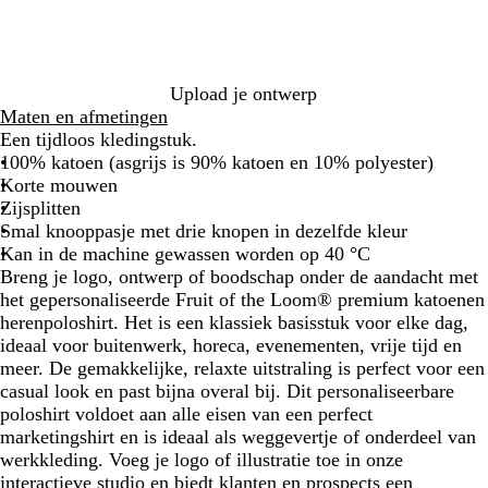
B
j
e
-
u
G
i
t
o
r
e
n
e
B
a
e
t
n
a
l
s
g
e
r
a
i
w
o
d
n
l
v
G
t
u
u
r
a
c
e
z
g
u
y
r
x
e
o
p
H
r
e
r
e
e
r
Upload je ontwerp
e
h
e
o
e
o
Maten en afmetingen
n
i
a
e
n
o
Een tijdloos kledingstuk.
t
t
n
d
100% katoen (asgrijs is 90% katoen en 10% polyester)
e
h
Korte mouwen
e
Zijsplitten
r
Smal knooppasje met drie knopen in dezelfde kleur
Kan in de machine gewassen worden op 40 °C
Breng je logo, ontwerp of boodschap onder de aandacht met
het gepersonaliseerde Fruit of the Loom® premium katoenen
herenpoloshirt. Het is een klassiek basisstuk voor elke dag,
ideaal voor buitenwerk, horeca, evenementen, vrije tijd en
meer. De gemakkelijke, relaxte uitstraling is perfect voor een
casual look en past bijna overal bij. Dit personaliseerbare
poloshirt voldoet aan alle eisen van een perfect
marketingshirt en is ideaal als weggevertje of onderdeel van
werkkleding. Voeg je logo of illustratie toe in onze
interactieve studio en biedt klanten en prospects een