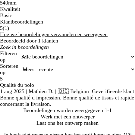
540mm
Kwaliteit
Basic
Klantbeoordelingen
1
5
(
1
)
beoordelingen
Hoe we beoordelingen verzamelen en weergeven
Beoordeeld door 1 klanten
Mijn
zoekopdrachten
Filteren
op
Sorteren
op
5
Qualité du polo
1 aug 2025
|
Mathieu D.
| 🇧🇪 Belgium
|
Geverifieerde klant
Bonne qualité d impression. Bonne qualité de tissus et rapide
concernant la livraison.
Beoordelingen worden weergegeven
1-1
Werk met een ontwerper
Laat ons het ontwerp maken
Je hoeft niet meer te gissen hoe het eruit komt te zien. Wij