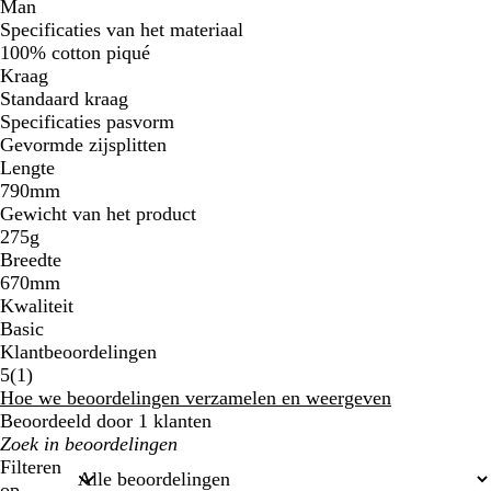
Man
Specificaties van het materiaal
100% cotton piqué
Kraag
Standaard kraag
Specificaties pasvorm
Gevormde zijsplitten
Lengte
790mm
Gewicht van het product
275g
Breedte
670mm
Kwaliteit
Basic
Klantbeoordelingen
1
5
(
1
)
beoordelingen
Hoe we beoordelingen verzamelen en weergeven
Beoordeeld door 1 klanten
Mijn
zoekopdrachten
Filteren
op