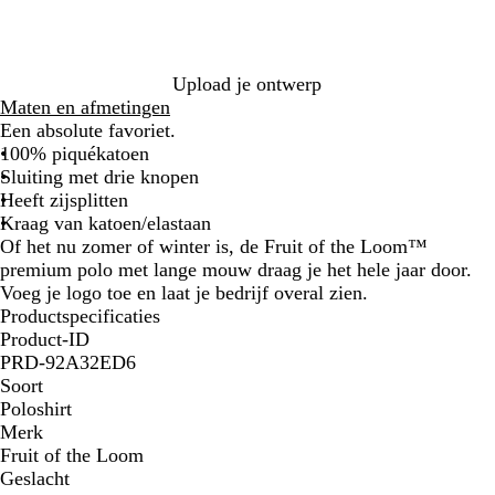
g
r
j
o
e
s
b
s
e
b
b
l
n
l
l
a
a
Upload je ontwerp
a
u
u
Maten en afmetingen
u
w
w
Een absolute favoriet.
w
100% piquékatoen
Sluiting met drie knopen
Heeft zijsplitten
Kraag van katoen/elastaan
Of het nu zomer of winter is, de Fruit of the Loom™
premium polo met lange mouw draag je het hele jaar door.
Voeg je logo toe en laat je bedrijf overal zien.
Productspecificaties
Product-ID
PRD-92A32ED6
Soort
Poloshirt
Merk
Fruit of the Loom
Geslacht