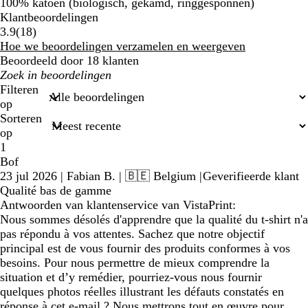
100% katoen (biologisch, gekamd, ringgesponnen)
Klantbeoordelingen
18
3.9
(
18
)
beoordelingen
Hoe we beoordelingen verzamelen en weergeven
Beoordeeld door 18 klanten
Mijn
zoekopdrachten
Filteren
op
Sorteren
op
1
Bof
23 jul 2026
|
Fabian B.
| 🇧🇪 Belgium
|
Geverifieerde klant
Qualité bas de gamme
Antwoorden van klantenservice van VistaPrint:
Nous sommes désolés d'apprendre que la qualité du t-shirt n'a
pas répondu à vos attentes. Sachez que notre objectif
principal est de vous fournir des produits conformes à vos
besoins. Pour nous permettre de mieux comprendre la
situation et d’y remédier, pourriez-vous nous fournir
quelques photos réelles illustrant les défauts constatés en
réponse à cet e-mail ? Nous mettrons tout en œuvre pour