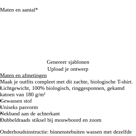
i
r
l
e
z
a
a
e
e
g
m
c
j
a
a
z
u
u
e
b
e
a
i
Verplicht
Maten en aantal
*
n
a
u
i
u
x
r
l
w
r
e
s
l
w
e
r
r
d
a
i
i
t
t
g
l
d
o
g
u
t
n
o
e
g
o
r
w
e
f
e
r
d
i
b
l
o
j
l
e
s
a
n
u
Genereer sjablonen
w
Upload je ontwerp
Maten en afmetingen
Maak je outfits compleet met dit zachte, biologische T-shirt.
Lichtgewicht, 100% biologisch, ringgesponnen, gekamd
katoen van 180 g/m²
Gewassen stof
Uniseks pasvorm
Nekband aan de achterkant
Dubbeldraads stiksel bij mouwboord en zoom
Onderhoudsinstructie:
binnenstebuiten wassen met dezelfde