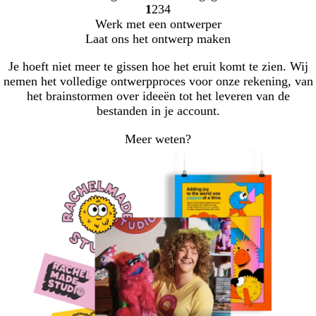
1
2
3
4
Naar
Naar
Naar
Naar
Werk met een ontwerper
pagina
pagina
pagina
pagina
Laat ons het ontwerp maken
Je hoeft niet meer te gissen hoe het eruit komt te zien. Wij
nemen het volledige ontwerpproces voor onze rekening, van
het brainstormen over ideeën tot het leveren van de
bestanden in je account.
Meer weten?