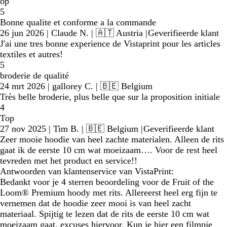
op
5
Bonne qualite et conforme a la commande
26 jun 2026
|
Claude N.
| 🇦🇹 Austria
|
Geverifieerde klant
J'ai une tres bonne experience de Vistaprint pour les articles
textiles et autres!
5
broderie de qualité
24 mrt 2026
|
gallorey C.
| 🇧🇪 Belgium
Très belle broderie, plus belle que sur la proposition initiale
4
Top
27 nov 2025
|
Tim B.
| 🇧🇪 Belgium
|
Geverifieerde klant
Zeer mooie hoodie van heel zachte materialen. Alleen de rits
gaat ik de eerste 10 cm wat moeizaam…. Voor de rest heel
tevreden met het product en service!!
Antwoorden van klantenservice van VistaPrint:
Bedankt voor je 4 sterren beoordeling voor de Fruit of the
Loom® Premium hoody met rits. Allereerst heel erg fijn te
vernemen dat de hoodie zeer mooi is van heel zacht
materiaal. Spijtig te lezen dat de rits de eerste 10 cm wat
moeizaam gaat, excuses hiervoor. Kun je hier een filmpje