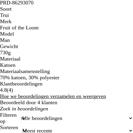
PRD-86293070
Soort
Trui
Merk
Fruit of the Loom
Model
Man
Gewicht
730g
Materiaal
Katoen
Materiaalsamenstelling
70% katoen, 30% polyester
Klantbeoordelingen
4
4.8
(
4
)
beoordelingen
Hoe we beoordelingen verzamelen en weergeven
Beoordeeld door 4 klanten
Mijn
zoekopdrachten
Filteren
op
Sorteren