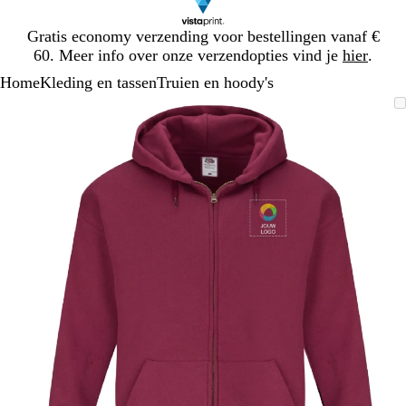
Dia
Gratis economy verzending voor bestellingen vanaf €
1
60. Meer info over onze verzendopties vind je
hier
.
van
Home
Kleding en tassen
Truien en hoody's
1
Dia
Zoombare
Gezoomd
Gebruik
Klik
1
afbeelding
tot
plus-
om
van
minimum
en
uit
1
mintoetsen
te
om
vouwen
te
zoomen
en
pijltjestoetsen
om
te
zwenken