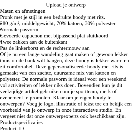
j
b
i
f
Upload je ontwerp
s
l
n
k
Maten en afmetingen
a
l
Pronk met je stijl in een bedrukte hoody met rits.
u
e
280 g/m², middelgewicht, 70% katoen, 30% polyester
w
u
Normale pasvorm
r
Gevoerde capuchon met bijpassend plat sluitkoord
i
Twee zakken aan de buitenkant
g
Pas de linkerborst en de rechtermouw aan
Of je nu een lange wandeling gaat maken of gewoon lekker
thuis op de bank wilt hangen, deze hoody is lekker warm en
zit comfortabel. Deze gepersonaliseerde hoody met rits is
gemaakt van een zachte, duurzame mix van katoen en
polyester. De normale pasvorm is ideaal voor een weekend
vol activiteiten of lekker niks doen. Bovendien kun je dit
veelzijdige artikel gebruiken om je sportteam, merk of
evenement te promoten. Klaar om je eigen hoody te
ontwerpen? Voeg je logo, illustratie of tekst toe en bekijk een
voorbeeld van je ontwerp in onze interactieve studio. En
vergeet niet dat onze ontwerpexperts ook beschikbaar zijn.
Productspecificaties
Product-ID