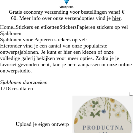
Dia
Gratis economy verzending voor bestellingen vanaf €
1
60. Meer info over onze verzendopties vind je
hier
.
van
Home
Stickers en etiketten
Stickers
Papieren stickers op vel
1
...
Sjablonen
Sjablonen voor Papieren stickers op vel:
Hieronder vind je een aantal van onze populairste
ontwerpsjablonen. Je kunt er hier een kiezen of onze
volledige galerij bekijken voor meer opties. Zodra je je
favoriet gevonden hebt, kun je hem aanpassen in onze online
ontwerpstudio.
Sjablonen doorzoeken
1718 resultaten
Filters
Upload je eigen ontwerp