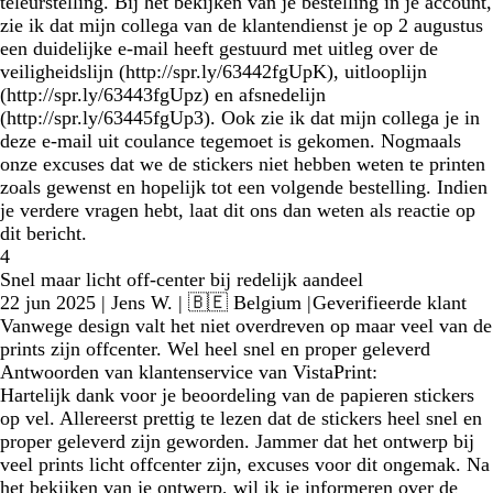
teleurstelling. Bij het bekijken van je bestelling in je account,
zie ik dat mijn collega van de klantendienst je op 2 augustus
een duidelijke e-mail heeft gestuurd met uitleg over de
veiligheidslijn (http://spr.ly/63442fgUpK), uitlooplijn
(http://spr.ly/63443fgUpz) en afsnedelijn
(http://spr.ly/63445fgUp3). Ook zie ik dat mijn collega je in
deze e-mail uit coulance tegemoet is gekomen. Nogmaals
onze excuses dat we de stickers niet hebben weten te printen
zoals gewenst en hopelijk tot een volgende bestelling. Indien
je verdere vragen hebt, laat dit ons dan weten als reactie op
dit bericht.
4
Snel maar licht off-center bij redelijk aandeel
22 jun 2025
|
Jens W.
| 🇧🇪 Belgium
|
Geverifieerde klant
Vanwege design valt het niet overdreven op maar veel van de
prints zijn offcenter. Wel heel snel en proper geleverd
Antwoorden van klantenservice van VistaPrint:
Hartelijk dank voor je beoordeling van de papieren stickers
op vel. Allereerst prettig te lezen dat de stickers heel snel en
proper geleverd zijn geworden. Jammer dat het ontwerp bij
veel prints licht offcenter zijn, excuses voor dit ongemak. Na
het bekijken van je ontwerp, wil ik je informeren over de