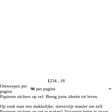
1
2
3
4
18
Pagina
Pagina
Pagina
Pagina
Pagina
Ontwerpen per
1
2
3
4
18
pagina
Papieren stickers op vel: Breng jouw ideeën tot leven.
Op zoek naar een makkelijke, stressvrije manier om zelf
Papieren stickers op vel te maken? Vistaprint helpt je graag.