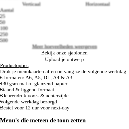
Verticaal
Horizontaal
Aantal
Loading
25
options
50
100
250
500
Meer hoeveelheden weergeven
Bekijk onze sjablonen
Upload je ontwerp
Productopties
Druk je menukaarten af en ontvang ze de volgende werkdag
5 formaten: A6, A5, DL, A4 & A3
130 gsm mat of glanzend papier
Staand & liggend formaat
Kleurendruk voor- & achterzijde
Volgende werkdag bezorgd
Bestel voor 12 uur voor next-day
Menu's die meteen de toon zetten