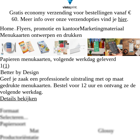
Dia
Gratis economy verzending voor bestellingen vanaf €
1
60. Meer info over onze verzendopties vind je
hier
.
van
Home
Flyers, promotie en kantoor
Marketingmateriaal
1
...
Menukaarten ontwerpen en drukken
Dia
Zoombare
Gezoomd
Gebruik
Klik
Zoombare
Gezoomd
Gebruik
Klik
Zoombare
Gezoomd
Gebruik
Klik
Zoombare
Gezoomd
Gebruik
Klik
Zoombare
Gezoomd
Gebruik
Klik
Zoombare
Gezoomd
Gebruik
Klik
Zoombare
Gezoomd
Gebruik
Klik
Zoo
Ge
Geb
Kli
1
afbeelding
tot
plus-
om
afbeelding
tot
plus-
om
afbeelding
tot
plus-
om
afbeelding
tot
plus-
om
afbeelding
tot
plus-
om
afbeelding
tot
plus-
om
afbeelding
tot
plus-
om
afb
tot
plus
om
van
minimum
en
uit
minimum
en
uit
minimum
en
uit
minimum
en
uit
minimum
en
uit
minimum
en
uit
minimum
en
uit
mi
en
uit
Papieren menukaarten, volgende werkdag geleverd
8
mintoetsen
te
mintoetsen
te
mintoetsen
te
mintoetsen
te
mintoetsen
te
mintoetsen
te
mintoetsen
te
min
te
Lees
1
(
1
)
om
vouwen
om
vouwen
om
vouwen
om
vouwen
om
vouwen
om
vouwen
om
vouwen
om
vou
1
Better by Design
te
te
te
te
te
te
te
te
klantbeoordelingen
Geef je zaak een professionele uitstraling met op maat
zoomen
zoomen
zoomen
zoomen
zoomen
zoomen
zoomen
zoo
gedrukte menukaarten. Bestel voor 12 uur en ontvang ze de
en
en
en
en
en
en
en
en
volgende werkdag.
pijltjestoetsen
pijltjestoetsen
pijltjestoetsen
pijltjestoetsen
pijltjestoetsen
pijltjestoetsen
pijltjestoet
pijl
Details bekijken
om
om
om
om
om
om
om
om
te
te
te
te
te
te
te
te
Formaat
zwenken
zwenken
zwenken
zwenken
zwenken
zwenken
zwenken
zwe
Selecteren...
Papiersoort
Mat
Glossy
Productoriëntatie