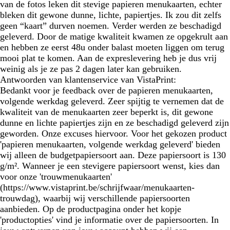
van de fotos leken dit stevige papieren menukaarten, echter
bleken dit gewone dunne, lichte, papiertjes. Ik zou dit zelfs
geen “kaart” durven noemen. Verder werden ze beschadigd
geleverd. Door de matige kwaliteit kwamen ze opgekrult aan
en hebben ze eerst 48u onder balast moeten liggen om terug
mooi plat te komen. Aan de expreslevering heb je dus vrij
weinig als je ze pas 2 dagen later kan gebruiken.
Antwoorden van klantenservice van VistaPrint:
Bedankt voor je feedback over de papieren menukaarten,
volgende werkdag geleverd. Zeer spijtig te vernemen dat de
kwaliteit van de menukaarten zeer beperkt is, dit gewone
dunne en lichte papiertjes zijn en ze beschadigd geleverd zijn
geworden. Onze excuses hiervoor. Voor het gekozen product
'papieren menukaarten, volgende werkdag geleverd' bieden
wij alleen de budgetpapiersoort aan. Deze papiersoort is 130
g/m². Wanneer je een stevigere papiersoort wenst, kies dan
voor onze 'trouwmenukaarten'
(https://www.vistaprint.be/schrijfwaar/menukaarten-
trouwdag), waarbij wij verschillende papiersoorten
aanbieden. Op de productpagina onder het kopje
'productopties' vind je informatie over de papiersoorten. In