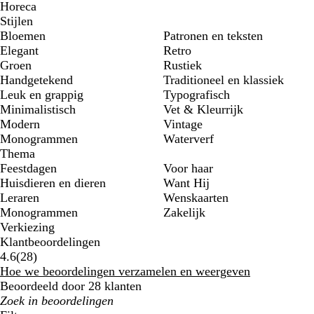
Horeca
Stijlen
Bloemen
Patronen en teksten
Elegant
Retro
Groen
Rustiek
Handgetekend
Traditioneel en klassiek
Leuk en grappig
Typografisch
Minimalistisch
Vet & Kleurrijk
Modern
Vintage
Monogrammen
Waterverf
Thema
Feestdagen
Voor haar
Huisdieren en dieren
Want Hij
Leraren
Wenskaarten
Monogrammen
Zakelijk
Verkiezing
Klantbeoordelingen
28
4.6
(
28
)
beoordelingen
Hoe we beoordelingen verzamelen en weergeven
Beoordeeld door 28 klanten
Mijn