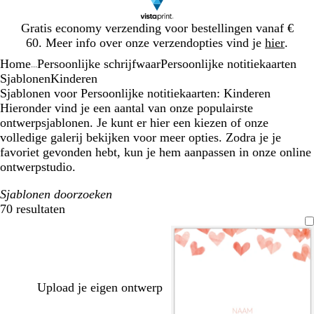
Dia
Gratis economy verzending voor bestellingen vanaf €
1
60. Meer info over onze verzendopties vind je
hier
.
van
Home
Persoonlijke schrijfwaar
Persoonlijke notitiekaarten
1
...
Sjablonen
Kinderen
Sjablonen voor Persoonlijke notitiekaarten: Kinderen
Hieronder vind je een aantal van onze populairste
ontwerpsjablonen. Je kunt er hier een kiezen of onze
volledige galerij bekijken voor meer opties. Zodra je je
favoriet gevonden hebt, kun je hem aanpassen in onze online
ontwerpstudio.
Sjablonen doorzoeken
70 resultaten
Filters
Upload je eigen ontwerp