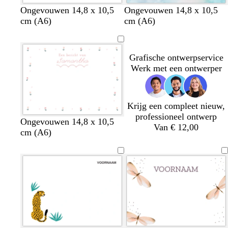
w
w
w
w
w
w
w
w
w
w
Ongevouwen 14,8 x 10,5
Ongevouwen 14,8 x 10,5
i
i
i
i
i
i
i
i
i
i
cm (A6)
cm (A6)
t
t
t
t
t
t
t
t
t
t
Grafische ontwerpservice
Werk met een ontwerper
Krijg een compleet nieuw,
professioneel ontwerp
w
w
w
w
w
Ongevouwen 14,8 x 10,5
Van € 12,00
i
i
i
i
i
cm (A6)
t
t
t
t
t