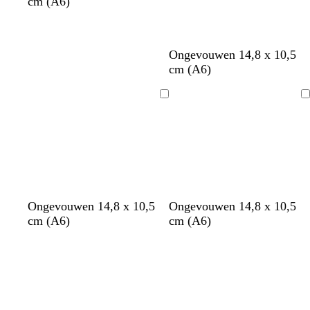
cm (A6)
l
l
l
Ongevouwen 14,8 x 10,5
i
i
a
cm (A6)
c
c
v
h
h
e
Bezig
Bezig
t
t
n
met
met
r
b
d
laden
laden
o
l
e
z
a
l
e
u
w
l
w
Ongevouwen 14,8 x 10,5
Ongevouwen 14,8 x 10,5
i
i
cm (A6)
cm (A6)
l
t
Bezig
Bezig
a
met
met
laden
laden