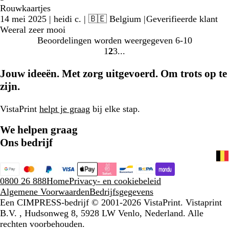
Rouwkaartjes
14 mei 2025
|
heidi c.
| 🇧🇪 Belgium
|
Geverifieerde klant
Weeral zeer mooi
Beoordelingen worden weergegeven
6-10
1
2
3
Naar
Naar
Naar
pagina
pagina
pagina
Jouw ideeën. Met zorg uitgevoerd. Om trots op te
zijn.
VistaPrint
helpt je graag
bij elke stap.
We helpen graag
Ons bedrijf
0800 26 888
Home
Privacy- en cookiebeleid
Algemene Voorwaarden
Bedrijfsgegevens
Een CIMPRESS-bedrijf
© 2001-2026 VistaPrint. Vistaprint
B.V. , Hudsonweg 8, 5928 LW Venlo, Nederland. Alle
rechten voorbehouden.