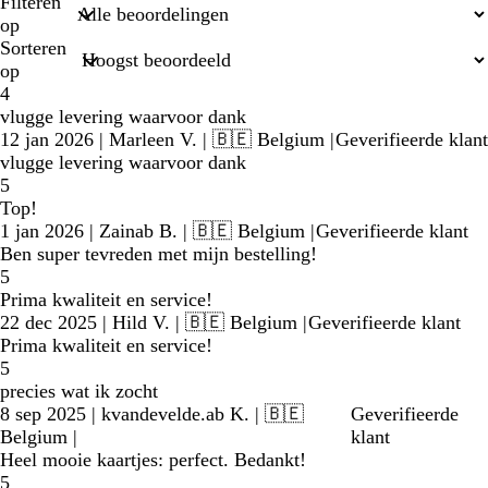
zoekopdrachten
Filteren
op
Sorteren
op
4
vlugge levering waarvoor dank
12 jan 2026
|
Marleen V.
| 🇧🇪 Belgium
|
Geverifieerde klant
vlugge levering waarvoor dank
5
Top!
1 jan 2026
|
Zainab B.
| 🇧🇪 Belgium
|
Geverifieerde klant
Ben super tevreden met mijn bestelling!
5
Prima kwaliteit en service!
22 dec 2025
|
Hild V.
| 🇧🇪 Belgium
|
Geverifieerde klant
Prima kwaliteit en service!
5
precies wat ik zocht
8 sep 2025
|
kvandevelde.ab K.
| 🇧🇪
Geverifieerde
Belgium
|
klant
Heel mooie kaartjes: perfect. Bedankt!
5