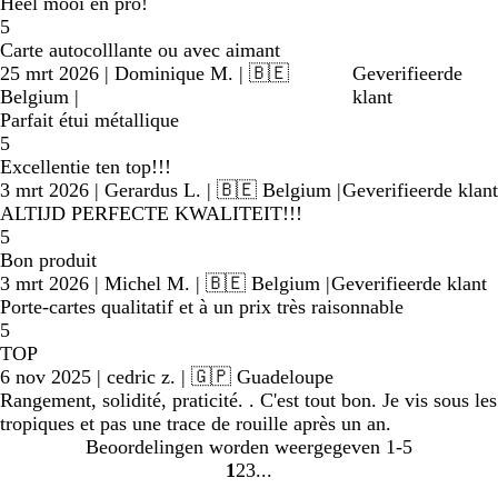
Heel mooi en pro!
5
Carte autocolllante ou avec aimant
25 mrt 2026
|
Dominique M.
| 🇧🇪
Geverifieerde
Belgium
|
klant
Parfait étui métallique
5
Excellentie ten top!!!
3 mrt 2026
|
Gerardus L.
| 🇧🇪 Belgium
|
Geverifieerde klant
ALTIJD PERFECTE KWALITEIT!!!
5
Bon produit
3 mrt 2026
|
Michel M.
| 🇧🇪 Belgium
|
Geverifieerde klant
Porte-cartes qualitatif et à un prix très raisonnable
5
TOP
6 nov 2025
|
cedric z.
| 🇬🇵 Guadeloupe
Rangement, solidité, praticité. . C'est tout bon. Je vis sous les
tropiques et pas une trace de rouille après un an.
Beoordelingen worden weergegeven
1-5
1
2
3
Naar
Naar
Naar