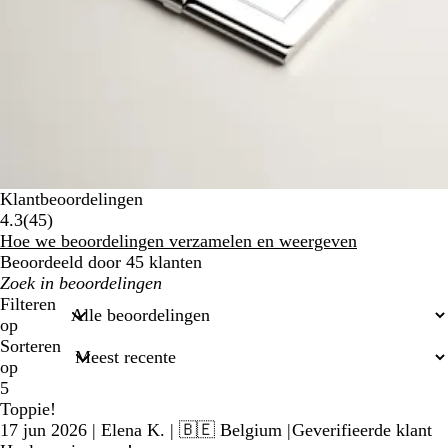
Klantbeoordelingen
45
4.3
(
45
)
beoordelingen
Hoe we beoordelingen verzamelen en weergeven
Beoordeeld door 45 klanten
Mijn
zoekopdrachten
Filteren
op
Sorteren
op
5
Toppie!
17 jun 2026
|
Elena K.
| 🇧🇪 Belgium
|
Geverifieerde klant