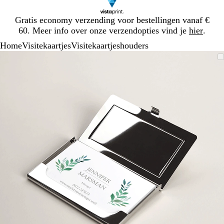
Dia
Gratis economy verzending voor bestellingen vanaf €
1
60. Meer info over onze verzendopties vind je
hier
.
van
Home
Visitekaartjes
Visitekaartjeshouders
1
Dia
Zoombare
Gezoomd
Gebruik
Klik
1
afbeelding
tot
plus-
om
van
minimum
en
uit
1
mintoetsen
te
om
vouwen
te
zoomen
en
pijltjestoetsen
om
te
zwenken