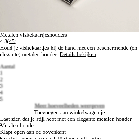
Metalen visitekaartjeshouders
Lees
4.3
(
45
)
45
Houd je visitekaartjes bij de hand met een beschermende (en
klantbeoordelingen
elegante) metalen houder.
Details bekijken
Aantal
1
2
3
Loading
4
options
5
Meer hoeveelheden weergeven
Toevoegen aan winkelwagentje
Laat zien dat je stijl hebt met een elegante metalen houder.
Metalen houder
Klapt open aan de bovenkant
Geschikt voor maximaal 10 standaardkaartjes