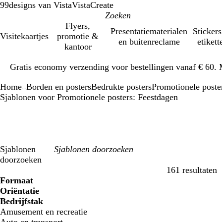
99designs van Vista
VistaCreate
Flyers,
Presentatiematerialen
Stickers
Visitekaartjes
promotie &
en buitenreclame
etikett
kantoor
Dia
Gratis economy verzending voor bestellingen vanaf € 60. 
1
van
Home
Borden en posters
Bedrukte posters
Promotionele poste
1
...
Sjablonen voor Promotionele posters: Feestdagen
Sjablonen
doorzoeken
161 resultaten
Filters
Formaat
Oriëntatie
Bedrijfstak
Amusement en recreatie