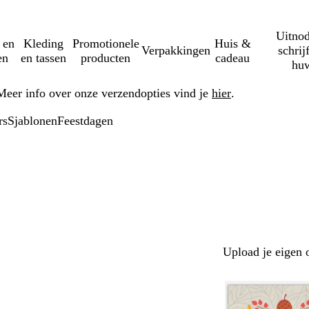
Uitnod
 en
Kleding
Promotionele
Huis &
Verpakkingen
schrij
en
en tassen
producten
cadeau
huw
Meer info over onze verzendopties vind je
hier
.
rs
Sjablonen
Feestdagen
Upload je eigen 