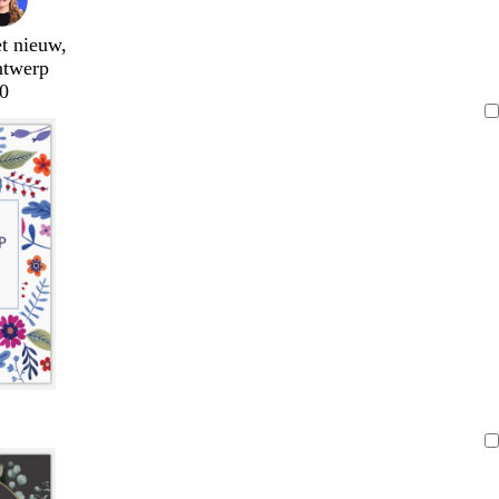
t nieuw,
ntwerp
0