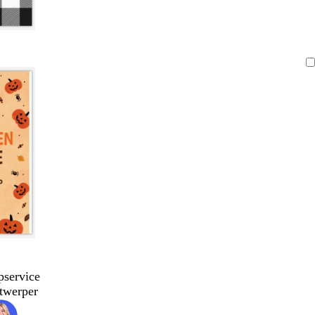
pservice
twerper