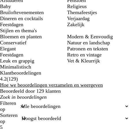
Afstuderen
Pensioen
Baby
Religieus
Bruiloftevenementen
Themafeestjes
Dineren en cocktails
Verjaardag
Feestdagen
Zakelijk
Stijlen en thema's
Bloemen en planten
Modern & Eenvoudig
Conservatief
Natuur en landschap
Elegant
Patronen en teksten
Feestdagen
Retro en vintage
Leuk en grappig
Vet & Kleurrijk
Minimalistisch
Klantbeoordelingen
129
4.2
(
129
)
beoordelingen
Hoe we beoordelingen verzamelen en weergeven
Beoordeeld door 129 klanten
Mijn
zoekopdrachten
Filteren
op
Sorteren
op
5