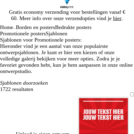
Dia
Gratis economy verzending voor bestellingen vanaf €
1
60. Meer info over onze verzendopties vind je
hier
.
van
Home
Borden en posters
Bedrukte posters
1
...
Promotionele posters
Sjablonen
Sjablonen voor Promotionele posters:
Hieronder vind je een aantal van onze populairste
ontwerpsjablonen. Je kunt er hier een kiezen of onze
volledige galerij bekijken voor meer opties. Zodra je je
favoriet gevonden hebt, kun je hem aanpassen in onze online
ontwerpstudio.
Sjablonen doorzoeken
1722 resultaten
Filters