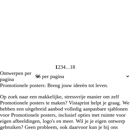
1
2
3
4
18
Pagina
Pagina
Pagina
Pagina
Pagina
Ontwerpen per
1
2
3
4
18
pagina
Promotionele posters: Breng jouw ideeën tot leven.
Op zoek naar een makkelijke, stressvrije manier om zelf
Promotionele posters te maken? Vistaprint helpt je graag. We
hebben een uitgebreid aanbod volledig aanpasbare sjablonen
voor Promotionele posters, inclusief opties met ruimte voor
eigen afbeeldingen, logo's en meer. Wil je je eigen ontwerp
gebruiken? Geen probleem, ook daarvoor kun je bij ons