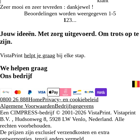
|
klant
Zeer mooi en zeer tevreden : dankjewel !
Beoordelingen worden weergegeven
1-5
1
2
3
Naar
Naar
Naar
pagina
pagina
pagina
Jouw ideeën. Met zorg uitgevoerd. Om trots op te
zijn.
VistaPrint
helpt je graag
bij elke stap.
We helpen graag
Ons bedrijf
0800 26 888
Home
Privacy- en cookiebeleid
Algemene Voorwaarden
Bedrijfsgegevens
Een CIMPRESS-bedrijf
© 2001-2026 VistaPrint. Vistaprint
B.V. , Hudsonweg 8, 5928 LW Venlo, Nederland. Alle
rechten voorbehouden.
De prijzen zijn exclusief verzendkosten en extra
ontwerpopties, tenzij anders vermeld.