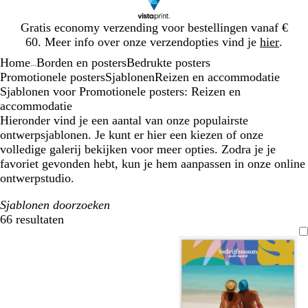
Dia
Gratis economy verzending voor bestellingen vanaf €
1
60. Meer info over onze verzendopties vind je
hier
.
van
Home
Borden en posters
Bedrukte posters
1
...
Promotionele posters
Sjablonen
Reizen en accommodatie
Sjablonen voor Promotionele posters: Reizen en
accommodatie
Hieronder vind je een aantal van onze populairste
ontwerpsjablonen. Je kunt er hier een kiezen of onze
volledige galerij bekijken voor meer opties. Zodra je je
favoriet gevonden hebt, kun je hem aanpassen in onze online
ontwerpstudio.
Sjablonen doorzoeken
66 resultaten
Filters