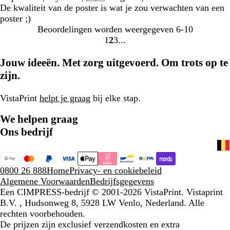
De kwaliteit van de poster is wat je zou verwachten van een
poster ;)
Beoordelingen worden weergegeven
6-10
1
2
3
Naar
Naar
Naar
pagina
pagina
pagina
Jouw ideeën. Met zorg uitgevoerd. Om trots op te
zijn.
VistaPrint
helpt je graag
bij elke stap.
We helpen graag
Ons bedrijf
0800 26 888
Home
Privacy- en cookiebeleid
Algemene Voorwaarden
Bedrijfsgegevens
Een CIMPRESS-bedrijf
© 2001-2026 VistaPrint. Vistaprint
B.V. , Hudsonweg 8, 5928 LW Venlo, Nederland. Alle
rechten voorbehouden.
De prijzen zijn exclusief verzendkosten en extra