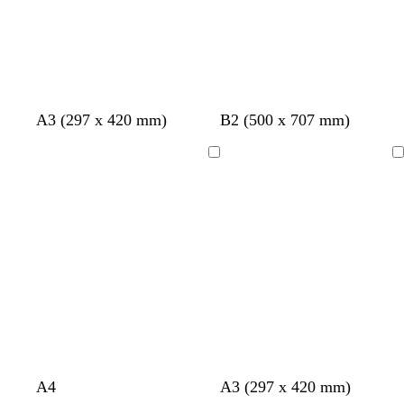
t
l
A3 (297 x 420 mm)
B2 (500 x 707 mm)
e
i
r
c
Bezig
Bezig
r
h
met
met
a
t
laden
laden
c
b
o
l
t
a
t
u
a
w
l
c
c
l
l
A4
A3 (297 x 420 mm)