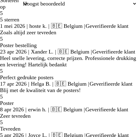
Sorteren
op
5
5 sterren
1 mei 2026
|
hoste k.
| 🇧🇪 Belgium
|
Geverifieerde klant
Zoals altijd zeer tevreden
5
Poster bestelling
23 apr 2026
|
Xander L.
| 🇧🇪 Belgium
|
Geverifieerde klant
Heel snelle levering, correcte prijzen. Professionele drukking
en levering! Hartelijk bedankt
5
Perfect gedrukte posters
17 apr 2026
|
Helga B.
| 🇧🇪 Belgium
|
Geverifieerde klant
Blij met de kwaliteit van de posters!
5
Poster
8 apr 2026
|
erwin h.
| 🇧🇪 Belgium
|
Geverifieerde klant
Zeer tevreden
5
Tevreden
5 apr 2026
|
Joyce L.
| 🇧🇪 Belgium
|
Geverifieerde klant