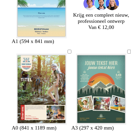
a
a
t
a
r
r
a
u
Krijg een compleet nieuw,
s
s
w
professioneel ontwerp
Van € 12,00
A1 (594 x 841 mm)
b
o
b
d
d
o
g
A0 (841 x 1189 mm)
A3 (297 x 420 mm)