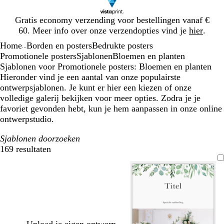
Dia
Gratis economy verzending voor bestellingen vanaf €
1
60. Meer info over onze verzendopties vind je
hier
.
van
Home
Borden en posters
Bedrukte posters
1
...
Promotionele posters
Sjablonen
Bloemen en planten
Sjablonen voor Promotionele posters: Bloemen en planten
Hieronder vind je een aantal van onze populairste
ontwerpsjablonen. Je kunt er hier een kiezen of onze
volledige galerij bekijken voor meer opties. Zodra je je
favoriet gevonden hebt, kun je hem aanpassen in onze online
ontwerpstudio.
Sjablonen doorzoeken
169 resultaten
Filters