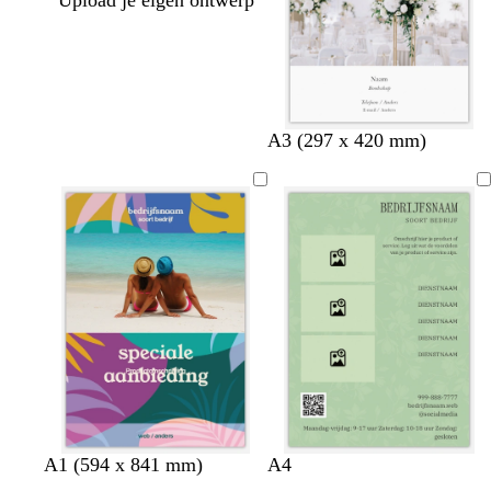
Upload je eigen ontwerp
A3 (297 x 420 mm)
g
g
t
b
z
m
z
g
w
d
A1 (594 x 841 mm)
A4
r
r
u
e
e
a
a
r
i
o