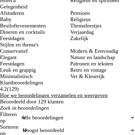
Horeca
Religieus en spiritueel
Gelegenheid
Afstuderen
Pensioen
Baby
Religieus
Bruiloftevenementen
Themafeestjes
Dineren en cocktails
Verjaardag
Feestdagen
Zakelijk
Stijlen en thema's
Conservatief
Modern & Eenvoudig
Elegant
Natuur en landschap
Feestdagen
Patronen en teksten
Leuk en grappig
Retro en vintage
Minimalistisch
Vet & Kleurrijk
Klantbeoordelingen
129
4.2
(
129
)
beoordelingen
Hoe we beoordelingen verzamelen en weergeven
Beoordeeld door 129 klanten
Mijn
zoekopdrachten
Filteren
op
Sorteren
op