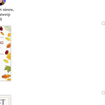
t nieuw,
ntwerp
0