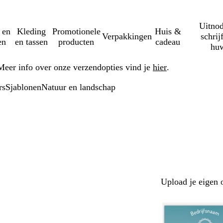
Uitnod
 en
Kleding
Promotionele
Huis &
Verpakkingen
schrij
en
en tassen
producten
cadeau
huw
Meer info over onze verzendopties vind je
hier
.
rs
Sjablonen
Natuur en landschap
Upload je eigen 