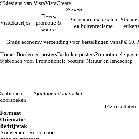
99designs van Vista
VistaCreate
Flyers,
Presentatiematerialen
Stickers
Visitekaartjes
promotie &
en buitenreclame
etikett
kantoor
Dia
Gratis economy verzending voor bestellingen vanaf € 60. 
1
van
Home
Borden en posters
Bedrukte posters
Promotionele poste
1
...
Sjablonen voor Promotionele posters: Natuur en landschap
Sjablonen
doorzoeken
142 resultaten
Filters
Formaat
Oriëntatie
Bedrijfstak
Amusement en recreatie