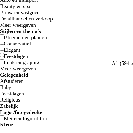
Auto en transport
Beauty en spa
Bouw en vastgoed
Detailhandel en verkoop
Meer weergeven
Stijlen en thema's
Bloemen en planten
Conservatief
Elegant
Feestdagen
Leuk en grappig
A1 (594 
Meer weergeven
Gelegenheid
Afstuderen
Baby
Feestdagen
Religieus
Zakelijk
Logo-/fotogedeelte
Met een logo of foto
Kleur
B
B
G
G
G
G
O
O
R
R
G
G
W
W
Z
Z
B
B
C
C
P
P
R
R