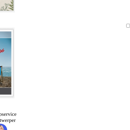
pservice
twerper