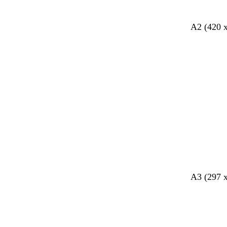
A2 (420 
l
w
A3 (297 
i
i
c
t
h
t