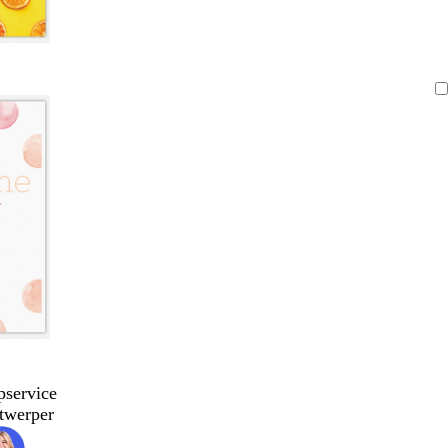
pservice
twerper