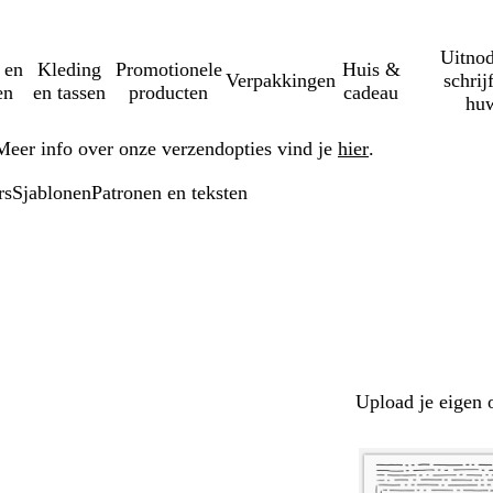
Uitnod
 en
Kleding
Promotionele
Huis &
Verpakkingen
schrij
en
en tassen
producten
cadeau
huw
Meer info over onze verzendopties vind je
hier
.
rs
Sjablonen
Patronen en teksten
Upload je eigen 