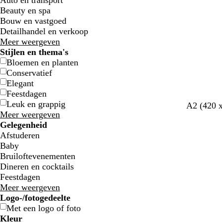
Auto en transport
Beauty en spa
Bouw en vastgoed
Detailhandel en verkoop
Meer weergeven
Stijlen en thema's
Bloemen en planten
Conservatief
Elegant
Feestdagen
Leuk en grappig
w
l
z
d
d
A2 (420 
Meer weergeven
i
i
e
o
o
Gelegenheid
t
c
e
n
n
Afstuderen
h
s
k
k
Baby
t
c
e
e
Bruiloftevenementen
g
h
r
r
Dineren en cocktails
r
u
g
b
Feestdagen
i
i
r
l
Meer weergeven
j
m
i
a
Logo-/fotogedeelte
s
g
j
u
Met een logo of foto
r
s
w
Kleur
o