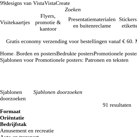
99designs van Vista
VistaCreate
Flyers,
Presentatiematerialen
Stickers
Visitekaartjes
promotie &
en buitenreclame
etikett
kantoor
Dia
Gratis economy verzending voor bestellingen vanaf € 60. 
1
van
Home
Borden en posters
Bedrukte posters
Promotionele poste
1
...
Sjablonen voor Promotionele posters: Patronen en teksten
Sjablonen
doorzoeken
91 resultaten
Filters
Formaat
Oriëntatie
Bedrijfstak
Amusement en recreatie