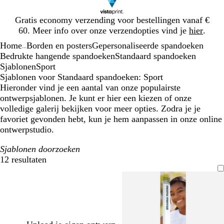
Dia
Gratis economy verzending voor bestellingen vanaf €
1
60. Meer info over onze verzendopties vind je
hier
.
van
Home
Borden en posters
Gepersonaliseerde spandoeken
1
...
Bedrukte hangende spandoeken
Standaard spandoeken
Sjablonen
Sport
Sjablonen voor Standaard spandoeken: Sport
Hieronder vind je een aantal van onze populairste
ontwerpsjablonen. Je kunt er hier een kiezen of onze
volledige galerij bekijken voor meer opties. Zodra je je
favoriet gevonden hebt, kun je hem aanpassen in onze online
ontwerpstudio.
Sjablonen doorzoeken
12 resultaten
Filters