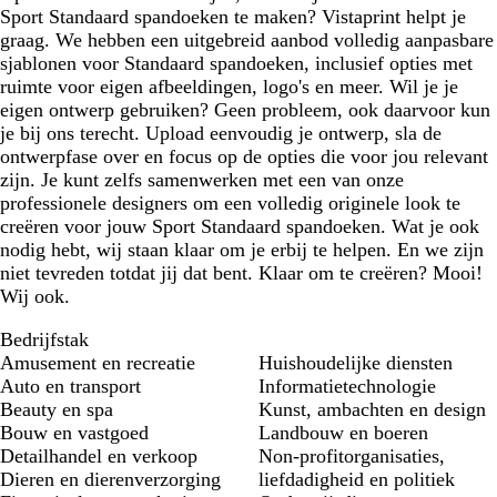
Sport Standaard spandoeken te maken? Vistaprint helpt je
a
graag. We hebben een uitgebreid aanbod volledig aanpasbare
u
sjablonen voor Standaard spandoeken, inclusief opties met
w
ruimte voor eigen afbeeldingen, logo's en meer. Wil je je
eigen ontwerp gebruiken? Geen probleem, ook daarvoor kun
je bij ons terecht. Upload eenvoudig je ontwerp, sla de
ontwerpfase over en focus op de opties die voor jou relevant
zijn. Je kunt zelfs samenwerken met een van onze
professionele designers om een volledig originele look te
creëren voor jouw Sport Standaard spandoeken. Wat je ook
nodig hebt, wij staan klaar om je erbij te helpen. En we zijn
niet tevreden totdat jij dat bent. Klaar om te creëren? Mooi!
Wij ook.
Bedrijfstak
Amusement en recreatie
Huishoudelijke diensten
Auto en transport
Informatietechnologie
Beauty en spa
Kunst, ambachten en design
Bouw en vastgoed
Landbouw en boeren
Detailhandel en verkoop
Non-profitorganisaties,
Dieren en dierenverzorging
liefdadigheid en politiek