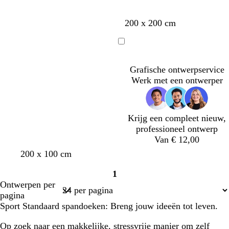
o
i
t
s
z
z
z
z
z
200 x 200 cm
t
e
w
w
w
w
w
a
a
a
a
a
a
Bezig
r
r
r
r
r
met
t
t
t
t
t
Grafische ontwerpservice
laden
Werk met een ontwerper
Krijg een compleet nieuw,
professioneel ontwerp
Van € 12,00
z
z
d
w
200 x 100 cm
w
w
o
i
1
a
a
n
j
Pagina
Ontwerpen per
r
r
k
n
1
pagina
t
t
e
r
Sport Standaard spandoeken: Breng jouw ideeën tot leven.
r
o
b
o
Op zoek naar een makkelijke, stressvrije manier om zelf
l
d