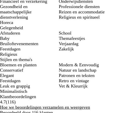
Financieel en verzekering
Onderwijsdiensten
Gezondheid en
Professionele diensten
maatschappelijke
Reizen en accommodatie
dienstverlening
Religieus en spiritueel
Horeca
Gelegenheid
Afstuderen
School
Baby
Themafeestjes
Bruiloftevenementen
Verjaardag
Feestdagen
Zakelijk
Religieus
Stijlen en thema's
Bloemen en planten
Modern & Eenvoudig
Conservatief
Natuur en landschap
Elegant
Patronen en teksten
Feestdagen
Retro en vintage
Leuk en grappig
Vet & Kleurrijk
Minimalistisch
Klantbeoordelingen
116
4.7
(
116
)
beoordelingen
Hoe we beoordelingen verzamelen en weergeven
Beoordeeld door 116 klanten