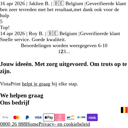
16 apr 2026
|
Jaklien B.
| 🇧🇪 Belgium
|
Geverifieerde klant
ben zeer tevreden met het resultaat,met dank ook voor de
hulp
5
Top!
14 apr 2026
|
Roy B.
| 🇧🇪 Belgium
|
Geverifieerde klant
Snelle service. Goede kwaliteit.
Beoordelingen worden weergegeven
6-10
1
2
3
Naar
Naar
Naar
pagina
pagina
pagina
Jouw ideeën. Met zorg uitgevoerd. Om trots op te
zijn.
VistaPrint
helpt je graag
bij elke stap.
We helpen graag
Ons bedrijf
0800 26 888
Home
Privacy- en cookiebeleid