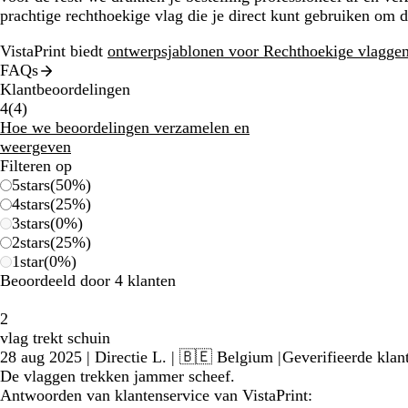
prachtige rechthoekige vlag die je direct kunt gebruiken om d
VistaPrint biedt
ontwerpsjablonen voor Rechthoekige vlagge
FAQs
Klantbeoordelingen
4
4
(
4
)
beoordelingen
Hoe we beoordelingen verzamelen en
weergeven
Filteren op
5
stars
(
50
%)
4
stars
(
25
%)
3
stars
(
0
%)
2
stars
(
25
%)
1
star
(
0
%)
Beoordeeld door 4 klanten
2
vlag trekt schuin
28 aug 2025
|
Directie L.
| 🇧🇪 Belgium
|
Geverifieerde klan
De vlaggen trekken jammer scheef.
Antwoorden van klantenservice van VistaPrint: