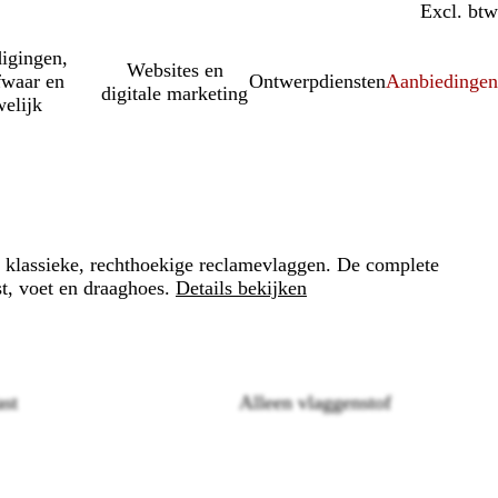
Incl. btw
Excl. btw
igingen,
Websites en
fwaar en
Ontwerpdiensten
Aanbiedinge
digitale marketing
elijk
e klassieke, rechthoekige reclamevlaggen. De complete
t, voet en draaghoes.
Details bekijken
st
Alleen vlaggenstof
Loading
options