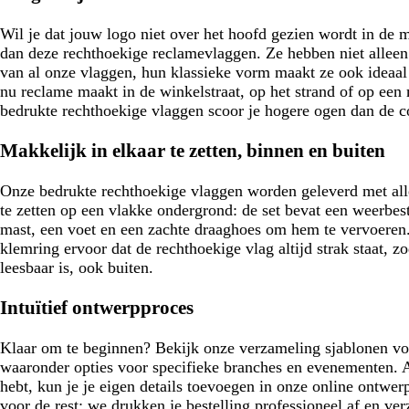
Wil je dat jouw logo niet over het hoofd gezien wordt in de 
dan deze rechthoekige reclamevlaggen. Ze hebben niet alleen 
van al onze vlaggen, hun klassieke vorm maakt ze ook ideaal 
nu reclame maakt in de winkelstraat, op het strand of op ee
bedrukte rechthoekige vlaggen scoor je hogere ogen dan de c
Makkelijk in elkaar te zetten, binnen en buiten
Onze bedrukte rechthoekige vlaggen worden geleverd met all
te zetten op een vlakke ondergrond: de set bevat een weerbes
mast, een voet en een zachte draaghoes om hem te vervoeren. 
klemring ervoor dat de rechthoekige vlag altijd strak staat, zo
leesbaar is, ook buiten.
Intuïtief ontwerpproces
Klaar om te beginnen? Bekijk onze verzameling sjablonen vo
waaronder opties voor specifieke branches en evenementen. A
hebt, kun je je eigen details toevoegen in onze online ontwe
voor de rest: we drukken je bestelling professioneel af en v