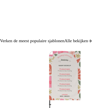
Verken de meest populaire sjablonen
Alle bekijken
Dia
1
van
3