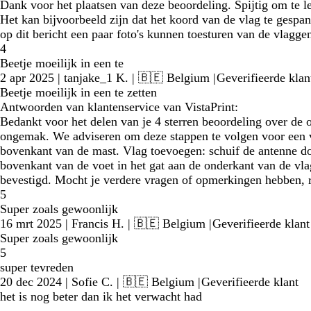
Dank voor het plaatsen van deze beoordeling. Spijtig om te 
Het kan bijvoorbeeld zijn dat het koord van de vlag te gespann
op dit bericht een paar foto's kunnen toesturen van de vlagge
4
Beetje moeilijk in een te
2 apr 2025
|
tanjake_1 K.
| 🇧🇪 Belgium
|
Geverifieerde klan
Beetje moeilijk in een te zetten
Antwoorden van klantenservice van VistaPrint:
Bedankt voor het delen van je 4 sterren beoordeling over de o
ongemak. We adviseren om deze stappen te volgen voor een vlo
bovenkant van de mast. Vlag toevoegen: schuif de antenne door
bovenkant van de voet in het gat aan de onderkant van de vlag
bevestigd. Mocht je verdere vragen of opmerkingen hebben, r
5
Super zoals gewoonlijk
16 mrt 2025
|
Francis H.
| 🇧🇪 Belgium
|
Geverifieerde klant
Super zoals gewoonlijk
5
super tevreden
20 dec 2024
|
Sofie C.
| 🇧🇪 Belgium
|
Geverifieerde klant
het is nog beter dan ik het verwacht had