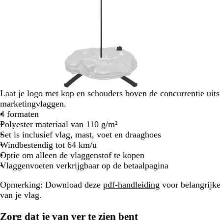
c
w
t
b
Laat je logo met kop en schouders boven de concurrentie uit
r
i
u
e
marketingvlaggen.
è
t
r
i
4 formaten
m
q
g
Polyester materiaal van 110 g/m²
e
u
e
Set is inclusief vlag, mast, voet en draaghoes
o
Windbestendig tot 64 km/u
i
Optie om alleen de vlaggenstof te kopen
s
Vlaggenvoeten verkrijgbaar op de betaalpagina
e
Opmerking:
Download deze
pdf-handleiding
voor belangrijke
van je vlag.
Zorg dat je van ver te zien bent