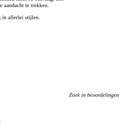
e aandacht te trekken.
n
in allerlei stijlen.
Mijn
zoekopdrachten
t