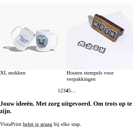
a
k
o
r
l
Nieuw
Nieuwe opties
r
r
e
B
a
t
u
n
l
i
e
u
d
G
e
e
l
k
o
o
e
r
d
a
a
l
XL mokken
Houten stempels voor
verpakkingen
1
2
3
4
5
Naar
Naar
Naar
Naar
Naar
pagina
pagina
pagina
pagina
pagina
Jouw ideeën. Met zorg uitgevoerd. Om trots op te
zijn.
VistaPrint
helpt je graag
bij elke stap.