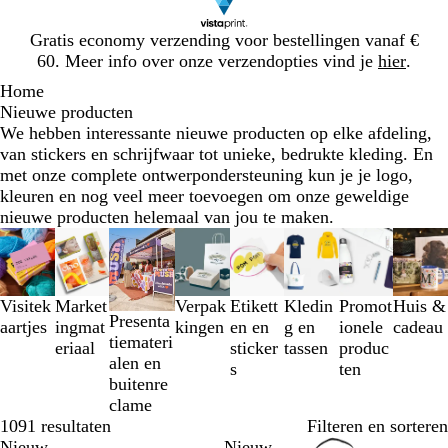
Dia
Gratis economy verzending voor bestellingen vanaf €
1
60. Meer info over onze verzendopties vind je
hier
.
van
Home
1
Nieuwe producten
We hebben interessante nieuwe producten op elke afdeling,
van stickers en schrijfwaar tot unieke, bedrukte kleding. En
met onze complete ontwerpondersteuning kun je je logo,
kleuren en nog veel meer toevoegen om onze geweldige
nieuwe producten helemaal van jou te maken.
Dia's
1
t/m
3
Visitek
Market
Verpak
Etikett
Kledin
Promot
Huis &
Presenta
van
aartjes
ingmat
kingen
en en
g en
ionele
cadeau
tiemateri
8
eriaal
sticker
tassen
produc
alen en
s
ten
buitenre
clame
1091 resultaten
Filteren en sorteren
Nieuw
Nieuw