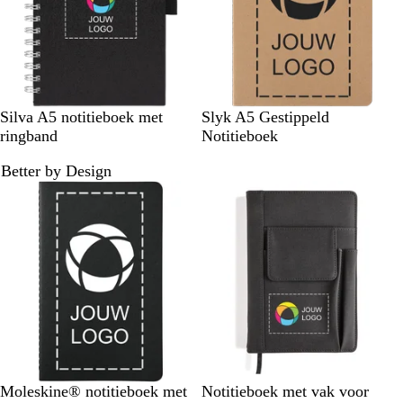
t
u
g
w
w
r
o
e
n
Z
S
D
S
B
Silva A5 notitieboek met
Slyk A5 Gestippeld
w
t
u
a
e
ringband
Notitieboek
a
a
i
l
i
Better by Design
r
a
n
i
g
t
l
e
e
b
l
a
u
w
E
K
Z
Moleskine® notitieboek met
Notitieboek met vak voor