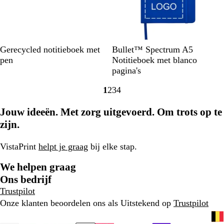
w
D
G
R
K
E
M
W
Gerecycled notitieboek met
Bullet™ Spectrum A5
o
e
o
o
g
a
i
pen
Notitieboek met blanco
n
e
o
n
a
r
t
pagina's
k
l
d
i
a
i
1
2
3
4
e
n
l
n
Naar
Naar
Naar
Naar
r
g
z
e
pagina
pagina
pagina
pagina
Jouw ideeën. Met zorg uitgevoerd. Om trots op te
b
s
w
b
l
b
a
l
zijn.
a
l
r
a
u
a
t
u
VistaPrint
helpt je graag
bij elke stap.
w
u
w
w
We helpen graag
Ons bedrijf
Trustpilot
Onze klanten beoordelen ons als Uitstekend op
Trustpilot