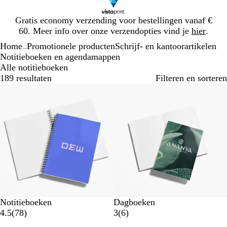
Dia
Gratis economy verzending voor bestellingen vanaf €
1
60. Meer info over onze verzendopties vind je
hier
.
van
Home
Promotionele producten
Schrijf- en kantoorartikelen
1
...
Notitieboeken en agendamappen
Alle notitieboeken
189 resultaten
Filteren en sorteren
Bestseller
Notitieboeken
Dagboeken
7
6
4.5
(
78
)
3
(
6
)
8
b