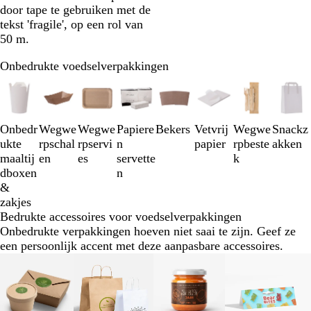
door tape te gebruiken met de
tekst 'fragile', op een rol van
50 m.
Onbedrukte voedselverpakkingen
Dia's
1
t/m
3
Onbedr
Wegwe
Wegwe
Papiere
Bekers
Vetvrij
Wegwe
Snackz
van
ukte
rpschal
rpservi
n
papier
rpbeste
akken
8
maaltij
en
es
servette
k
dboxen
n
&
zakjes
Bedrukte accessoires voor voedselverpakkingen
Onbedrukte verpakkingen hoeven niet saai te zijn. Geef ze
een persoonlijk accent met deze aanpasbare accessoires.
Dia's
Nieuwe opties
Nieuwe opties
1
t/m
2