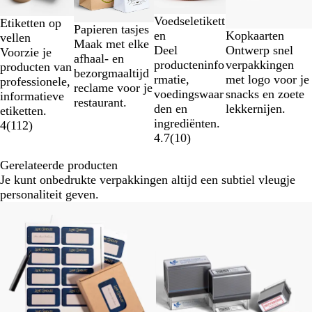
van
Voedseletikett
4
Etiketten op
Papieren tasjes
Kopkaarten
en
vellen
Maak met elke
Ontwerp snel
Deel
Voorzie je
afhaal- en
verpakkingen
producteninfo
producten van
bezorgmaaltijd
met logo voor je
rmatie,
professionele,
reclame voor je
snacks en zoete
voedingswaar
informatieve
restaurant.
lekkernijen.
den en
etiketten.
ingrediënten.
4
(
112
)
4.7
(
10
)
Gerelateerde producten
Je kunt onbedrukte verpakkingen altijd een subtiel vleugje
personaliteit geven.