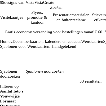
99designs van Vista
VistaCreate
Flyers,
Presentatiematerialen
Stickers
Visitekaartjes
promotie &
en buitenreclame
etikett
kantoor
Dia
Gratis economy verzending voor bestellingen vanaf € 60. 
1
van
Home
Decemberkaarten, kalenders en cadeaus
Wenskaarten
S
1
...
Sjablonen voor Wenskaarten: Handgetekend
Sjablonen
doorzoeken
38 resultaten
Filters
Filteren op
Aantal foto's
Vouwwijze
Formaat