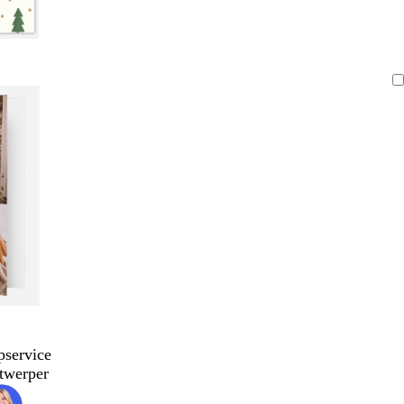
pservice
twerper