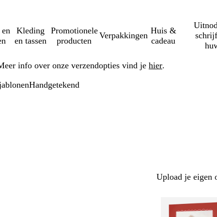
Uitnod
 en
Kleding
Promotionele
Huis &
Verpakkingen
schrij
en
en tassen
producten
cadeau
huw
Meer info over onze verzendopties vind je
hier
.
jablonen
Handgetekend
Upload je eigen 