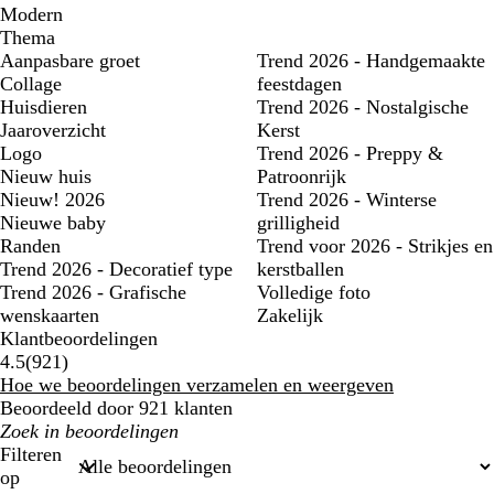
Modern
Thema
Aanpasbare groet
Trend 2026 - Handgemaakte
Collage
feestdagen
Huisdieren
Trend 2026 - Nostalgische
Jaaroverzicht
Kerst
Logo
Trend 2026 - Preppy &
Nieuw huis
Patroonrijk
Nieuw! 2026
Trend 2026 - Winterse
Nieuwe baby
grilligheid
Randen
Trend voor 2026 - Strikjes en
Trend 2026 - Decoratief type
kerstballen
Trend 2026 - Grafische
Volledige foto
wenskaarten
Zakelijk
Klantbeoordelingen
921
4.5
(
921
)
beoordelingen
Hoe we beoordelingen verzamelen en weergeven
Beoordeeld door 921 klanten
Mijn
zoekopdrachten
Filteren
op