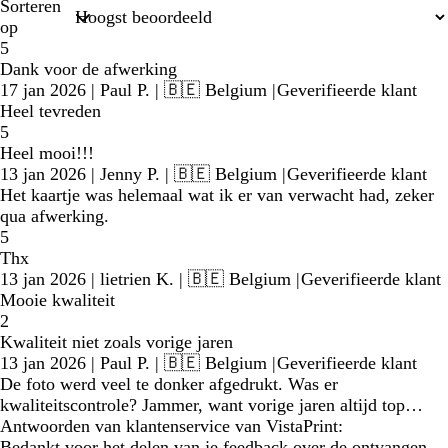
Sorteren
op
5
Dank voor de afwerking
17 jan 2026
|
Paul P.
| 🇧🇪 Belgium
|
Geverifieerde klant
Heel tevreden
5
Heel mooi!!!
13 jan 2026
|
Jenny P.
| 🇧🇪 Belgium
|
Geverifieerde klant
Het kaartje was helemaal wat ik er van verwacht had, zeker
qua afwerking.
5
Thx
13 jan 2026
|
lietrien K.
| 🇧🇪 Belgium
|
Geverifieerde klant
Mooie kwaliteit
2
Kwaliteit niet zoals vorige jaren
13 jan 2026
|
Paul P.
| 🇧🇪 Belgium
|
Geverifieerde klant
De foto werd veel te donker afgedrukt. Was er
kwaliteitscontrole? Jammer, want vorige jaren altijd top…
Antwoorden van klantenservice van VistaPrint:
Bedankt voor het delen van je feedback over de ontvangen