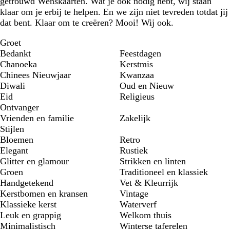
getrouwd Wenskaarten. Wat je ook nodig hebt, wij staan
klaar om je erbij te helpen. En we zijn niet tevreden totdat jij
dat bent. Klaar om te creëren? Mooi! Wij ook.
Groet
Bedankt
Feestdagen
Chanoeka
Kerstmis
Chinees Nieuwjaar
Kwanzaa
Diwali
Oud en Nieuw
Eid
Religieus
Ontvanger
Vrienden en familie
Zakelijk
Stijlen
Bloemen
Retro
Elegant
Rustiek
Glitter en glamour
Strikken en linten
Groen
Traditioneel en klassiek
Handgetekend
Vet & Kleurrijk
Kerstbomen en kransen
Vintage
Klassieke kerst
Waterverf
Leuk en grappig
Welkom thuis
Minimalistisch
Winterse taferelen