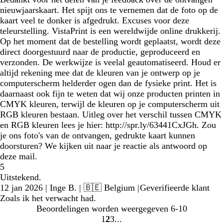
nieuwjaarskaart. Het spijt ons te vernemen dat de foto op de
kaart veel te donker is afgedrukt. Excuses voor deze
teleurstelling. VistaPrint is een wereldwijde online drukkerij.
Op het moment dat de bestelling wordt geplaatst, wordt deze
direct doorgestuurd naar de productie, geproduceerd en
verzonden. De werkwijze is veelal geautomatiseerd. Houd er
altijd rekening mee dat de kleuren van je ontwerp op je
computerscherm helderder ogen dan de fysieke print. Het is
daarnaast ook fijn te weten dat wij onze producten printen in
CMYK kleuren, terwijl de kleuren op je computerscherm uit
RGB kleuren bestaan. Uitleg over het verschil tussen CMYK
en RGB kleuren lees je hier: http://spr.ly/63441CxJGh. Zou
je ons foto's van de ontvangen, gedrukte kaart kunnen
doorsturen? We kijken uit naar je reactie als antwoord op
deze mail.
5
Uitstekend.
12 jan 2026
|
Inge B.
| 🇧🇪 Belgium
|
Geverifieerde klant
Zoals ik het verwacht had.
Beoordelingen worden weergegeven
6-10
1
2
3