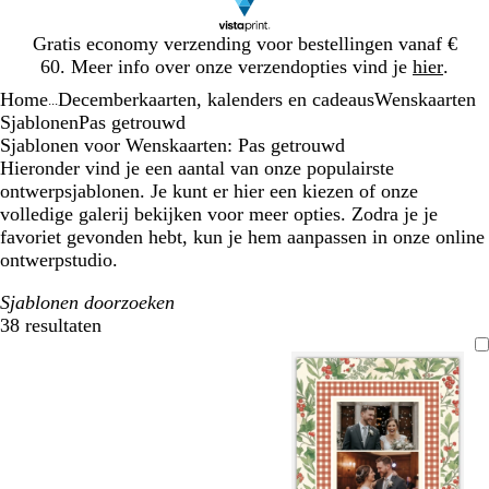
Dia
Gratis economy verzending voor bestellingen vanaf €
1
60. Meer info over onze verzendopties vind je
hier
.
van
Home
Decemberkaarten, kalenders en cadeaus
Wenskaarten
1
...
Sjablonen
Pas getrouwd
Sjablonen voor Wenskaarten: Pas getrouwd
Hieronder vind je een aantal van onze populairste
ontwerpsjablonen. Je kunt er hier een kiezen of onze
volledige galerij bekijken voor meer opties. Zodra je je
favoriet gevonden hebt, kun je hem aanpassen in onze online
ontwerpstudio.
Sjablonen doorzoeken
38 resultaten
Filters