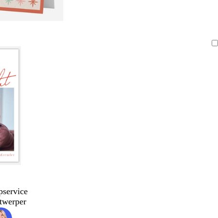
pservice
twerper