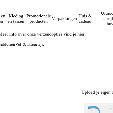
Uitnod
 en
Kleding
Promotionele
Huis &
Verpakkingen
schrij
en
en tassen
producten
cadeau
huw
Meer info over onze verzendopties vind je
hier
.
jablonen
Vet & Kleurrijk
Upload je eigen 