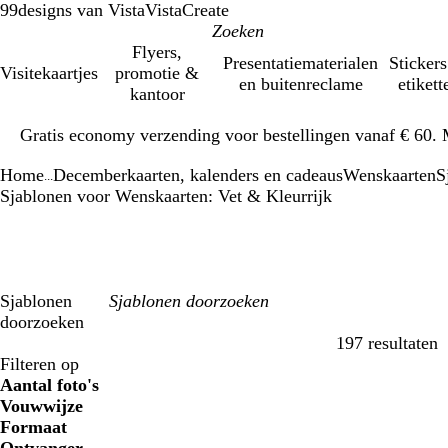
99designs van Vista
VistaCreate
Flyers,
Presentatiematerialen
Stickers
Visitekaartjes
promotie &
en buitenreclame
etikett
kantoor
Dia
Gratis economy verzending voor bestellingen vanaf € 60. 
1
van
Home
Decemberkaarten, kalenders en cadeaus
Wenskaarten
S
1
...
Sjablonen voor Wenskaarten: Vet & Kleurrijk
Sjablonen
doorzoeken
197 resultaten
Filters
Filteren op
Aantal foto's
Vouwwijze
Formaat