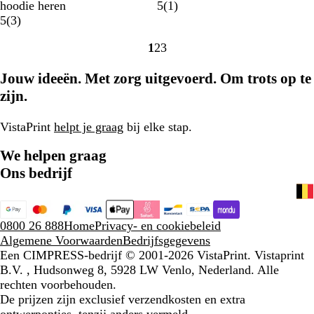
i
e
i
i
o
i
1
hoodie heren
5
(
1
)
c
m
c
t
o
3
t
b
5
(
3
)
h
ê
h
d
b
e
1
2
3
t
l
t
e
o
Naar
Naar
Naar
r
e
g
o
o
pagina
pagina
pagina
Jouw ideeën. Met zorg uitgevoerd. Om trots op te
o
e
r
o
r
z
r
a
r
d
zijn.
e
d
f
d
e
g
i
e
l
VistaPrint
helpt je graag
bij elke stap.
r
e
l
i
i
t
i
n
We helpen graag
j
n
g
Ons bedrijf
s
g
e
n
0800 26 888
Home
Privacy- en cookiebeleid
Algemene Voorwaarden
Bedrijfsgegevens
Een CIMPRESS-bedrijf
© 2001-2026 VistaPrint. Vistaprint
B.V. , Hudsonweg 8, 5928 LW Venlo, Nederland. Alle
rechten voorbehouden.
De prijzen zijn exclusief verzendkosten en extra