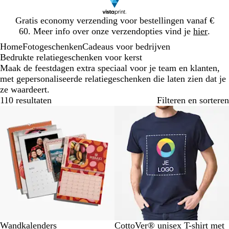
Dia
Gratis economy verzending voor bestellingen vanaf €
1
60. Meer info over onze verzendopties vind je
hier
.
van
Home
Fotogeschenken
Cadeaus voor bedrijven
1
Bedrukte relatiegeschenken voor kerst
Maak de feestdagen extra speciaal voor je team en klanten,
met gepersonaliseerde relatiegeschenken die laten zien dat je
ze waardeert.
110 resultaten
Filteren en sorteren
Bestseller
M
K
Z
R
O
Wandkalenders
CottoVer® unisex T-shirt met