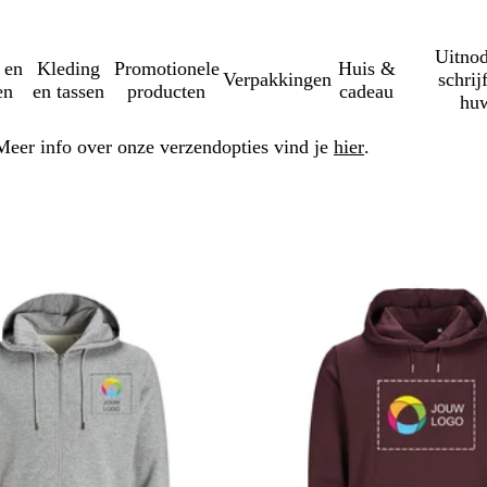
Uitnod
 en
Kleding
Promotionele
Huis &
Verpakkingen
schrij
en
en tassen
producten
cadeau
huw
Meer info over onze verzendopties vind je
hier
.
erder naar gefilterde resultaten
Nieuwe opties