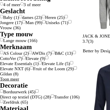
g
/
e
4 of meer
3 of meer
o
z
Geslacht
u
i
Baby
(
1
)
dames
(
23
)
Heren
(
25
)
d
l
Jongere
(
17
)
Man
(
99
)
Uniseks
(
71
)
v
Vrouw
(
36
)
e
Type mouw
r
L
P
W
S
M
JACK & JONES
Lange mouw
(
166
)
i
o
i
u
a
3
3.7
(
3
)
Merknaam
c
r
t
r
r
b
Better by Desi
h
t
f
i
e
AS Colour
(
2
)
AWDis
(
7
)
B&C
(
13
)
t
r
o
n
o
CottoVer
(
7
)
Elevate
(
9
)
e
o
p
e
o
Elevate Essentials
(
1
)
Elevate Life
(
5
)
g
y
h
b
r
Elevate NXT
(
6
)
Fruit of the Loom
(
29
)
r
a
e
l
d
Gildan
(
8
)
i
l
t
a
e
Merknaam
Toon meer
j
e
w
u
l
keuzes
Decoratie
s
e
w
i
Borduurwerk
(
45
)
m
b
e
n
Direct op textiel (DTG)
(
28
)
Transfer
(
106
)
i
b
b
g
Zeefdruk
(
65
)
x
l
l
e
Materiaal
a
a
n