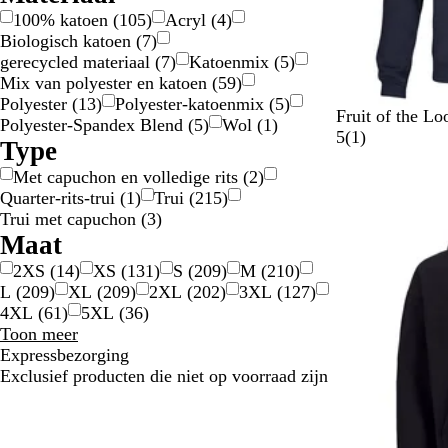
u
z
100% katoen
(
105
)
Acryl
(
4
)
w
e
Biologisch katoen
(
7
)
r
gerecycled materiaal
(
7
)
Katoenmix
(
5
)
Mix van polyester en katoen
(
59
)
Polyester
(
13
)
Polyester-katoenmix
(
5
)
M
Z
G
Fruit of the Lo
Polyester-Spandex Blend
(
5
)
Wol
(
1
)
a
w
e
1
5
(
1
)
Type
r
a
m
b
Met capuchon en volledige rits
(
2
)
i
r
ê
e
Nieuwe opties
Quarter-rits-trui
(
1
)
Trui
(
215
)
n
t
l
o
Trui met capuchon
(
3
)
e
e
o
Maat
b
e
r
l
r
d
2XS
(
14
)
XS
(
131
)
S
(
209
)
M
(
210
)
a
d
e
L
(
209
)
XL
(
209
)
2XL
(
202
)
3XL
(
127
)
u
g
l
4XL
(
61
)
5XL
(
36
)
w
r
i
Maat
Toon meer
i
n
keuzes
Expressbezorging
j
g
Exclusief producten die niet op voorraad zijn
s