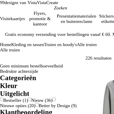
99designs van Vista
VistaCreate
Flyers,
Presentatiematerialen
Stickers
Visitekaartjes
promotie &
en buitenreclame
etikett
kantoor
Dia
Gratis economy verzending voor bestellingen vanaf € 60. 
1
van
Home
Kleding en tassen
Truien en hoody's
Alle truien
1
Alle truien
V
226 resultaten
Geen minimum bestelhoeveelheid
Bestseller
Bedrukte achterzijde
Categorieën
Kleur
B
B
B
g
G
G
G
G
O
P
R
R
W
Z
Uitgelicht
e
l
r
e
e
r
r
r
r
a
o
o
i
w
Bestseller
(
1
)
Nieuw
(
36
)
i
a
u
e
e
i
i
o
a
a
o
z
t
a
Nieuwe opties
(
20
)
Better by Design
(
9
)
g
u
i
l
l
j
j
e
n
r
d
e
r
Klantbeoordeling
e
w
n
/
s
s
n
j
s
t