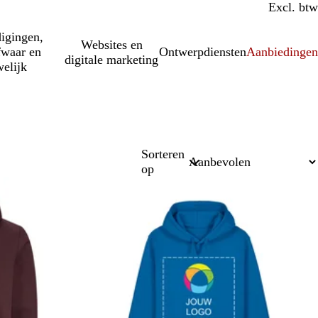
Incl. btw
Excl. btw
igingen,
Websites en
fwaar en
Ontwerpdiensten
Aanbiedinge
digitale marketing
elijk
Sorteren
op